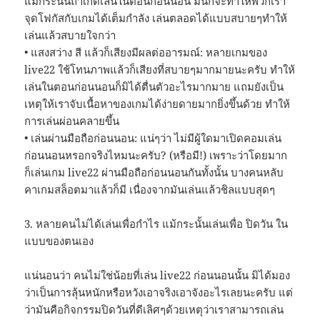
แม้กระนั้นถ้าเกิดเล่นในตอนก่อนนอน มันก็จะทำให้พวกเรา
จุดโฟกัสกับเกมได้เต็มกำลัง เล่นตลอดได้แบบสบายๆทำให้
เล่นแล้วสบายใจกว่า
• แสงสว่าง สี แล้วก็เสียงมีผลต่ออารมณ์: หลายเกมของ
live22 ใช้โทนภาพแล้วก็เสียงที่สบายๆมากมายนะครับ ทำให้
เล่นในตอนก่อนนอนก็มิได้ตื่นตัวอะไรมากมาย แถมยังเป็น
เหตุให้เราจับเนื้อหาของเกมได้ง่ายดายมากยิ่งขึ้นด้วย ทำให้
การเล่นผ่อนคลายขึ้น
• เล่นผ่านมือถือก่อนนอน: แน่ๆว่า ไม่มีผู้ใดมาเปิดคอมเล่น
ก่อนนอนหรอกจริงไหมนะครับ? (หรือมี!) เพราะว่าโดยมาก
ก็เล่นเกม live22 ผ่านมือถือก่อนนอนกันทั้งนั้น บางคนหลับ
คาเกมสล็อตมาแล้วก็มี เนื่องจากมันเล่นแล้วชิลแบบสุดๆ
3. หลายคนไม่ได้เล่นเพื่อกำไร แม้กระนั้นเล่นเพื่อ ปิดวัน ใน
แบบของตนเอง
แน่นอนว่า คนไม่ใช่น้อยที่เล่น live22 ก่อนนอนนั้น มิได้มอง
ว่าเป็นการลุ้นหนักหรือหวังเอาจริงเอาจังอะไรเลยนะครับ แต่
ว่ามันคือกิจกรรมปิดวันที่ดีเลิศๆด้วยเหตุว่าเราสามารถเล่น