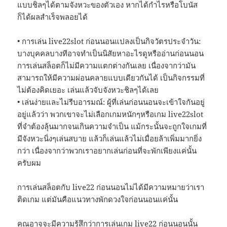
แบบชิลๆได้ตามจังหวะของตัวเอง หากได้กำไรหรือโบนัส
ก็ได้ผลสำเร็จพลอยได้
• การเล่น live22slot ก่อนนอนแปลงเป็นกิจวัตรประจำวัน:
บางบุคคลบางทีอาจทำเป็นนิสัยหาอะไรดูหรืออ่านก่อนนอน
การเล่นสล็อตก็ไม่มีความแตกต่างกันเลย เนื่องจากว่ามัน
สามารถให้มีความผ่อนคลายแบบเดียวกันได้ เป็นกิจกรรมที่
ไม่ต้องคิดเยอะ เล่นแล้วจับจังหวะชิลๆได้เลย
• เล่นง่ายและไม่รีบอารมณ์: ผู้ที่เล่นก่อนนอนจะเข้าใจกันอยู่
อยู่แล้วว่า พวกเขาจะไม่เลือกเกมหนักๆหรือเกม live22slot
ที่จำต้องลุ้นมากจนเกินความจำเป็น แม้กระนั้นจะถูกใจเกมที่
มีจังหวะนิ่งๆเล่นสบาย แล้วก็เล่นแล้วไม่เมื่อยล้าเพิ่มมากยิ่ง
กว่า เนื่องจากว่าพวกเราอยากเล่นก่อนที่จะพักเพียงแค่นั้น
ครับผม
การเล่นสล็อตกับ live22 ก่อนนอนไม่ได้มีความหมายว่าเรา
ติดเกม แต่มันคือแนวทางพักดวงใจก่อนนอนแค่นั้น
คุณอาจจะมีความรู้สึกว่าการเล่นเกม live22 ก่อนนอนนั้น