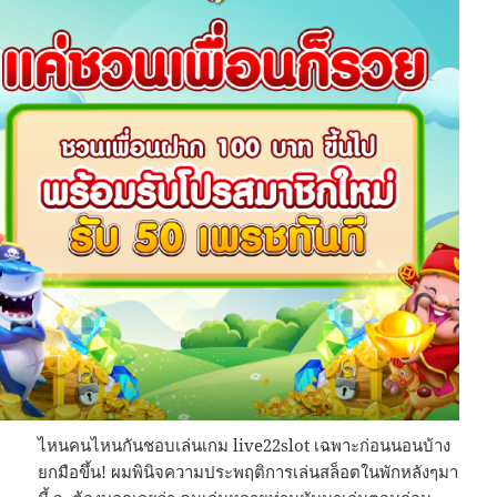
ไหนคนไหนกันชอบเล่นเกม live22slot เฉพาะก่อนนอนบ้าง
ยกมือขึ้น! ผมพินิจความประพฤติการเล่นสล็อตในพักหลังๆมา