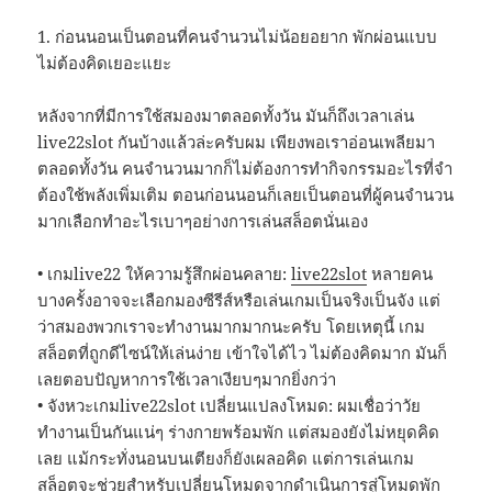
1. ก่อนนอนเป็นตอนที่คนจำนวนไม่น้อยอยาก พักผ่อนแบบ
ไม่ต้องคิดเยอะแยะ
หลังจากที่มีการใช้สมองมาตลอดทั้งวัน มันก็ถึงเวลาเล่น
live22slot กันบ้างแล้วล่ะครับผม เพียงพอเราอ่อนเพลียมา
ตลอดทั้งวัน คนจำนวนมากก็ไม่ต้องการทำกิจกรรมอะไรที่จำ
ต้องใช้พลังเพิ่มเติม ตอนก่อนนอนก็เลยเป็นตอนที่ผู้คนจำนวน
มากเลือกทำอะไรเบาๆอย่างการเล่นสล็อตนั่นเอง
• เกมlive22 ให้ความรู้สึกผ่อนคลาย:
live22slot
หลายคน
บางครั้งอาจจะเลือกมองซีรีส์หรือเล่นเกมเป็นจริงเป็นจัง แต่
ว่าสมองพวกเราจะทำงานมากมากนะครับ โดยเหตุนี้ เกม
สล็อตที่ถูกดีไซน์ให้เล่นง่าย เข้าใจได้ไว ไม่ต้องคิดมาก มันก็
เลยตอบปัญหาการใช้เวลาเงียบๆมากยิ่งกว่า
• จังหวะเกมlive22slot เปลี่ยนแปลงโหมด: ผมเชื่อว่าวัย
ทำงานเป็นกันแน่ๆ ร่างกายพร้อมพัก แต่สมองยังไม่หยุดคิด
เลย แม้กระทั่งนอนบนเตียงก็ยังเผลอคิด แต่การเล่นเกม
สล็อตจะช่วยสำหรับเปลี่ยนโหมดจากดำเนินการสู่โหมดพัก