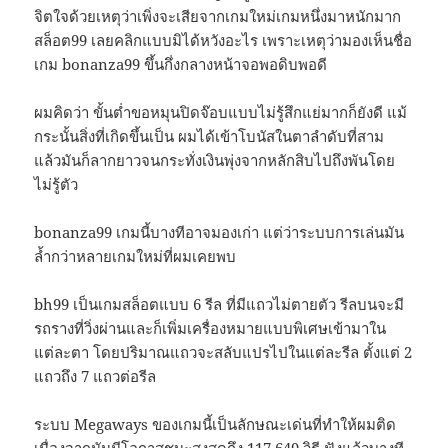
จิตใจด้วยเหตุว่าเพิ่งจะเสียจากเกมใหม่เกมหนึ่งมาหนักมาก
สล็อต99 เลยคลิกแบบมิได้หวังอะไร เพราะเหตุว่ามองเห็นชื่อ
เกม bonanza99 ขึ้นกึ่งกลางหน้าจอพอดิบพอดี
ผมคิดว่า ขั้นต่ำขอหมุนปิดจ๊อบแบบไม่รู้สึกแย่มากก็ยังดี แม้
กระนั้นสิ่งที่เกิดขึ้นเป็น ผมได้เข้าโบนัสในตาลำดับที่สาม
แล้วมันก็ลากยาวจนกระทั่งเงินพุ่งจากหลักสิบไปถึงพันโดย
ไม่รู้ตัว
bonanza99 เกมนี้บางทีอาจมองเก่า แต่ว่าระบบการเล่นมัน
ล้ำกว่าหลายเกมใหม่ที่ผมเคยพบ
bh99 เป็นเกมสล็อตแบบ 6 รีล ที่มีแถวไม่ตายตัว รีลบนจะมี
รถรางที่วิ่งผ่านและก็เพิ่มเครื่องหมายแบบพิเศษเข้ามาใน
แต่ละตา โดยปริมาณแถวจะสลับแปรไปในแต่ละรีล ตั้งแต่ 2
แถวถึง 7 แถวต่อรีล
ระบบ Megaways ของเกมนี้เป็นลักษณะเด่นที่ทำให้ผมติด
เนื่องจากมันมีโอกาสชนะสูงสุดถึง 117,649 วิธี ฟังแล้วบางที