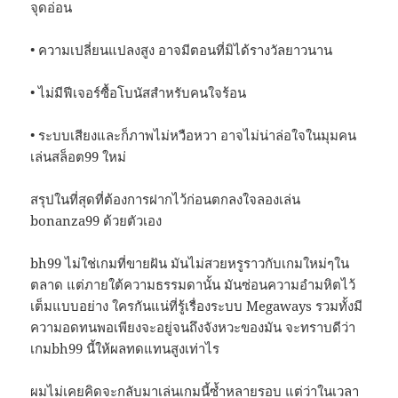
จุดอ่อน
• ความเปลี่ยนแปลงสูง อาจมีตอนที่มิได้รางวัลยาวนาน
• ไม่มีฟีเจอร์ซื้อโบนัสสำหรับคนใจร้อน
• ระบบเสียงและก็ภาพไม่หวือหวา อาจไม่น่าล่อใจในมุมคน
เล่นสล็อต99 ใหม่
สรุปในที่สุดที่ต้องการฝากไว้ก่อนตกลงใจลองเล่น
bonanza99 ด้วยตัวเอง
bh99 ไม่ใช่เกมที่ขายฝัน มันไม่สวยหรูราวกับเกมใหม่ๆใน
ตลาด แต่ภายใต้ความธรรมดานั้น มันซ่อนความอำมหิตไว้
เต็มแบบอย่าง ใครกันแน่ที่รู้เรื่องระบบ Megaways รวมทั้งมี
ความอดทนพอเพียงจะอยู่จนถึงจังหวะของมัน จะทราบดีว่า
เกมbh99 นี้ให้ผลทดแทนสูงเท่าไร
ผมไม่เคยคิดจะกลับมาเล่นเกมนี้ซ้ำหลายรอบ แต่ว่าในเวลา