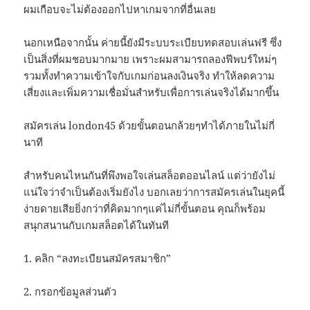
ผมเกือบจะไม่ต้องออกไปหาเกมจากที่อื่นเลย
นอกเหนือจากนั้น ค่ายนี้ยังมีระบบระเบียบทดสอบเล่นฟรี ซึ่ง
เป็นสิ่งที่ผมชอบมากมาย เพราะผมสามารถลองฟีพบร์ใหม่ๆ
รวมทั้งทำความเข้าใจกับเกมก่อนลงเงินจริง ทำให้ลดความ
เสี่ยงและเพิ่มความเชื่อมั่นสำหรับเพื่อการเล่นจริงได้มากขึ้น
สมัครเล่น london45 ด้วยขั้นตอนกล้วยๆทำได้ภายในไม่กี่
นาที
สำหรับคนไหนกันที่พึงพอใจเล่นสล็อตออนไลน์ แต่ว่ายังไม่
แน่ใจว่าจำเป็นต้องเริ่มยังไง บอกเลยว่าการสมัครเล่นในยุคนี้
ง่ายดายเสียยิ่งกว่าที่คิดมากๆแค่ไม่กี่ขั้นตอน คุณก็พร้อม
สนุกสนานกับเกมสล็อตได้ในทันที
1. คลิก “ลงทะเบียนสมัครสมาชิก”
2. กรอกข้อมูลส่วนตัว