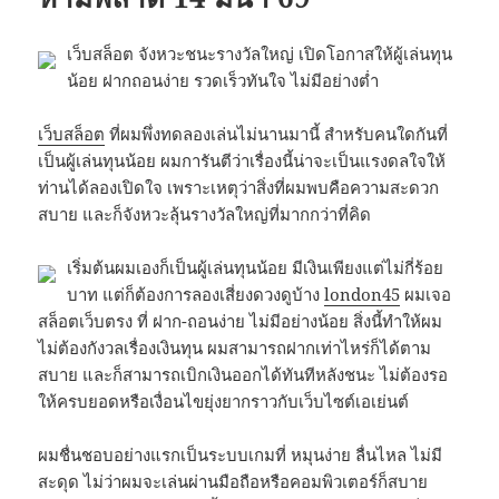
เว็บสล็อต จังหวะชนะรางวัลใหญ่ เปิดโอกาสให้ผู้เล่นทุน
น้อย ฝากถอนง่าย รวดเร็วทันใจ ไม่มีอย่างต่ำ
เว็บสล็อต
ที่ผมพึ่งทดลองเล่นไม่นานมานี้ สำหรับคนใดกันที่
เป็นผู้เล่นทุนน้อย ผมการันตีว่าเรื่องนี้น่าจะเป็นแรงดลใจให้
ท่านได้ลองเปิดใจ เพราะเหตุว่าสิ่งที่ผมพบคือความสะดวก
สบาย และก็จังหวะลุ้นรางวัลใหญ่ที่มากกว่าที่คิด
เริ่มต้นผมเองก็เป็นผู้เล่นทุนน้อย มีเงินเพียงแต่ไม่กี่ร้อย
บาท แต่ก็ต้องการลองเสี่ยงดวงดูบ้าง
london45
ผมเจอ
สล็อตเว็บตรง ที่ ฝาก-ถอนง่าย ไม่มีอย่างน้อย สิ่งนี้ทำให้ผม
ไม่ต้องกังวลเรื่องเงินทุน ผมสามารถฝากเท่าไหร่ก็ได้ตาม
สบาย และก็สามารถเบิกเงินออกได้ทันทีหลังชนะ ไม่ต้องรอ
ให้ครบยอดหรือเงื่อนไขยุ่งยากราวกับเว็บไซต์เอเย่นต์
ผมชื่นชอบอย่างแรกเป็นระบบเกมที่ หมุนง่าย ลื่นไหล ไม่มี
สะดุด ไม่ว่าผมจะเล่นผ่านมือถือหรือคอมพิวเตอร์ก็สบาย