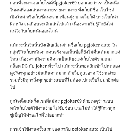
ก่อนที่จะมาเจอเว็บไซต์นี้pgjoker69 บอกเลยว่าเราเป็นหนึ่ง
ในคนที่ลองเล่นมาหลายรายมากมาย ทั้งเว็บมีชื่อ เว็บไซต์
เปิดใหม่ หรือเว็บชี้แนะจากเพื่อนฝูง บางเว็บก็ดี บางเว็บก็น่า
ผิดหวัง จนเกือบจะเลิกเล่นไปแล้ว เนื่องจากเริ่มรู้สึกยังไม่
แน่ใจกับเว็บพนันออนไลน์
แม้กระนั้นวันนั้นบังเอิญเลื่อนผ่านชื่อเว็บ pgjoker auto ใน
กลุ่มรีวิวเว็บพนันจากคนจริง พอเห็นชื่อก็ยังไม่ตื่นเต้นมากแค่
ไหน เนื่องจากมีความคิดว่าเป็นเพียงแค่เว็บไซต์รวมเกม
สล็อต PG กับ Joker ทั่วๆไป แม้กระนั้นพอคลิกเข้าไปทดลอง
ดูจริงๆทุกอย่างมันเกินคาดมาก ตัวเว็บดูสะอาด ใช้งานง่าย
รวมทั้งมีทุกๆสิ่งทุกๆอย่างแบบที่ไม่ต้องแปลงเว็บไปมาอีกต่อ
ไป
ถูกใจตั้งแต่ครั้งแรกที่สมัคร pgjoker69 ด้วยเหตุว่าระบบ
หน้าเว็บไซต์ใช้งานง่าย ไม่ซับซ้อน และไม่ทำให้รู้สึกว่าถูก
ขู่เข็ญให้ทำอะไรที่ไม่อยากทำ
การเข้าใช้งานครั้งแรกของเรากับ pgjoker auto เป็นไป