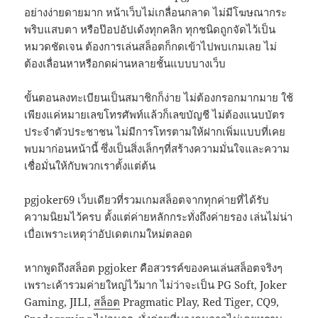
อย่างง่ายดายมาก หน้าเว็บไม่เกลื่อนกลาด ไม่มีโฆษณากระ
พริบแสบตา หรือป๊อปอัปเด้งทุกคลิก ทุกชนิดถูกจัดไว้เป็น
หมวดชัดเจน ต้องการเล่นสล็อตก็กดเข้าไปพบเกมเลย ไม่
ต้องเลื่อนหาหรือกดผ่านหลายชั้นแบบบางเว็บ
ขั้นตอนลงทะเบียนเป็นสมาชิกก็ง่าย ไม่ต้องกรอกมากมาย ใช้
เพียงแค่หมายเลขโทรศัพท์แล้วก็เลขบัญชี ไม่ต้องแนบบัตร
ประจำตัวประชาชน ไม่มีการโทรตามให้ฝากเพิ่มแบบที่เคย
พบมาก่อนหน้านี้ ซึ่งเป็นสิ่งเล็กๆที่สร้างความมั่นใจและความ
เชื่อมั่นให้กับพวกเราตั้งแต่ต้น
pgjoker69 เว็บเดียวที่รวมเกมสล็อตจากทุกค่ายที่ได้รับ
ความนิยมไว้ครบ ตั้งแต่ค่ายหลักกระทั่งถึงค่ายรอง เล่นไม่น่า
เบื่อเพราะเหตุว่าอัปเดตเกมใหม่ตลอด
หากพูดถึงสล็อต pgjoker คือสวรรค์ของคนเล่นสล็อตจริงๆ
เพราะเค้ารวมค่ายใหญ่ไว้มาก ไม่ว่าจะเป็น PG Soft, Joker
Gaming, JILI,
สล็อต
Pragmatic Play, Red Tiger, CQ9,