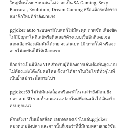
ใหญ่ที่คนไทยชอบเล่น ไม่ว่าจะเป็น SA Gaming, Sexy
Baccarat, Evolution, Dream Gaming หรือแม้กระทั้งค่าย
สมาชิกใหม่ที่กำลังมาแรง
pgjoker auto ระบบคาสิโนสดก็ไม่มีสะดุด ภาพชัด เสียงชัด
ไม่มีปัญหาไพ่ดีเลย์หรือดีลเลอร์ค้างแบบเว็บอื่นที่เคยเจอ
แถมเลือกห้องเดิมพันได้ง่าย จะเล่นเบท 10 บาทก็ได้ หรือจะ
สายไม้ละพันก็มีให้เลือกครบ
อีกอย่างเป็นมีห้อง VIP สำหรับผู้ที่ต้องการเล่นเดิมพันสูงแบบ
ไม่ต้องแย่งโต๊ะกับคนไหน ซึ่งหาได้ยากในเว็บไซต์ทั่วๆไปที่
เน้นย้ำแม้กระนั้นสายโปร
pgjoker69 ไม่ใช่มีแค่สล็อตหรือคาสิโน แต่ว่ายังมีเกมยิง
ปลา เกม 3D รวมทั้งเกมแนวแปลกใหม่ที่เล่นแล้วได้เงินจริง
ครบทุกแนว
พักหลังเราเริ่มเบื่อสล็อต เลยทดลองเข้าไปเล่นpgjoker
หมวดเกมยิงปลา และจากนั้นก็เจอว่าที่นี่มีเกมหลายเวอร์ชัน