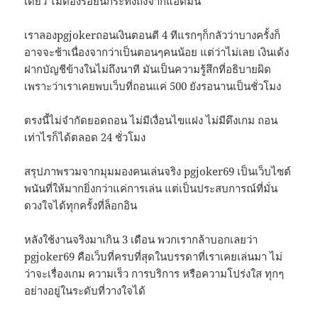
เดียว ไม่ต้องรอยืนกระทั่งถึงจากแอดมิน
เราลองpgjokerถอนเงินตอนตี 4 ทีแรกๆก็กลัวว่าบางครั้งก็
อาจจะช้าเนื่องจากว่าเป็นตอนๆคนน้อย แต่ว่าไม่เลย เงินเด้ง
ฝากบัญชีข้างในไม่ถึงนาที มันเป็นความรู้สึกที่อธิบายผิด
เพราะว่าเราเคยพบเว็บที่ถอนแค่ 500 ยังรอนานเป็นชั่วโมง
ตรงนี้ไม่จำกัดยอดถอน ไม่มีเงื่อนไขแฝง ไม่มีดึงเกม ถอน
เท่าไรก็ได้ตลอด 24 ชั่วโมง
สรุปภาพรวมจากมุมมองคนเล่นจริง pgjoker69 เป็นเว็บไซต์
พนันที่ให้มากยิ่งกว่าแค่การเล่น แต่เป็นประสบการณ์ที่มั่น
ดวงใจได้ทุกครั้งที่ล็อกอิน
หลังใช้งานจริงมาเกิน 3 เดือน พวกเรากล้าบอกเลยว่า
pgjoker69 คือเว็บที่ครบที่สุดในบรรดาที่เราเคยเล่นมา ไม่
ว่าจะเรื่องเกม ความเร็ว การบริการ หรือความโปร่งใส ทุกๆ
อย่างอยู่ในระดับที่วางใจได้