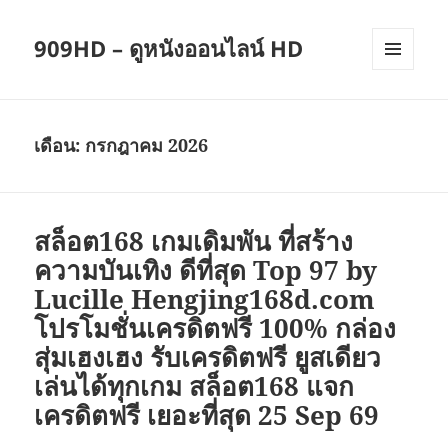
909HD – ดูหนังออนไลน์ HD
เมนู
และวิด
เจ็ต
เดือน:
กรกฎาคม 2026
สล็อต168 เกมเดิมพัน ที่สร้าง
ความบันเทิง ดีที่สุด Top 97 by
Lucille Hengjing168d.com
โปรโมชั่นเครดิตฟรี 100% กล่อง
สุ่มเฮงเฮง รับเครดิตฟรี ยูสเดียว
เล่นได้ทุกเกม สล็อต168 แจก
เครดิตฟรี เยอะที่สุด 25 Sep 69