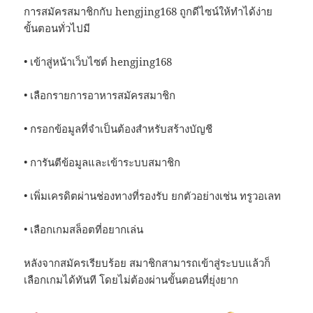
การสมัครสมาชิกกับ hengjing168 ถูกดีไซน์ให้ทำได้ง่าย
ขั้นตอนทั่วไปมี
• เข้าสู่หน้าเว็บไซต์ hengjing168
• เลือกรายการอาหารสมัครสมาชิก
• กรอกข้อมูลที่จำเป็นต้องสำหรับสร้างบัญชี
• การันตีข้อมูลและเข้าระบบสมาชิก
• เพิ่มเครดิตผ่านช่องทางที่รองรับ ยกตัวอย่างเช่น ทรูวอเลท
• เลือกเกมสล็อตที่อยากเล่น
หลังจากสมัครเรียบร้อย สมาชิกสามารถเข้าสู่ระบบแล้วก็
เลือกเกมได้ทันที โดยไม่ต้องผ่านขั้นตอนที่ยุ่งยาก