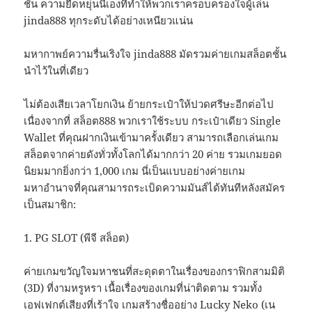
ชั่น ความยืดหยุ่นนี้เองที่ทำให้พวกเราครอบครองใจผู้เล่น
jinda888 ทุกระดับได้อย่างเหนียวแน่น
มหากาพย์ความรื่นเริงใจ jinda888 มัดรวมค่ายเกมสล็อตชั้น
นำไว้ในที่เดียว
ไม่ต้องเสียเวลาโยกเงิน ย้ายกระเป๋าให้ปวดศรีษะอีกต่อไป
เนื่องจากที่ สล็อต888 พวกเราใช้ระบบ กระเป๋าเดียว Single
Wallet ที่คุณฝากเงินเข้ามาครั้งเดียว สามารถเลือกเล่นเกม
สล็อตจากค่ายดังทั่วทั้งโลกได้มากกว่า 20 ค่าย รวมเกมยอด
นิยมมากยิ่งกว่า 1,000 เกม นี่เป็นแบบอย่างค่ายเกม
มหาอำนาจที่คุณสามารถระเบิดความมันส์ได้ทันทีหลังสมัคร
เป็นสมาชิก:
1. PG SLOT (พีจี สล็อต)
ค่ายเกมขวัญใจมหาชนที่สะดุดตาในเรื่องของกราฟิกสามมิติ
(3D) ที่งามหรูหรา เนื้อเรื่องของเกมที่น่าติดตาม รวมทั้ง
เอฟเฟกต์เสียงที่เร้าใจ เกมสร้างชื่ออย่าง Lucky Neko (เน