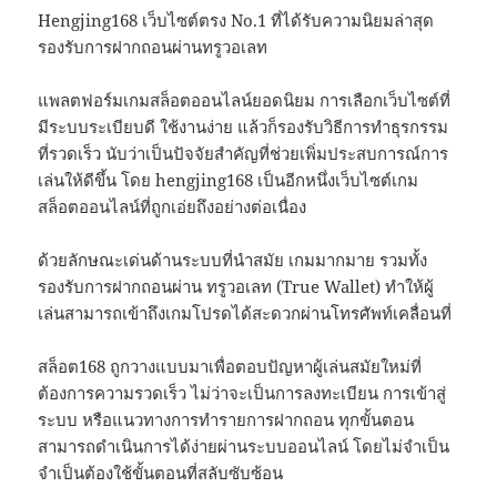
Hengjing168 เว็บไซต์ตรง No.1 ที่ได้รับความนิยมล่าสุด
รองรับการฝากถอนผ่านทรูวอเลท
แพลตฟอร์มเกมสล็อตออนไลน์ยอดนิยม การเลือกเว็บไซต์ที่
มีระบบระเบียบดี ใช้งานง่าย แล้วก็รองรับวิธีการทำธุรกรรม
ที่รวดเร็ว นับว่าเป็นปัจจัยสำคัญที่ช่วยเพิ่มประสบการณ์การ
เล่นให้ดีขึ้น โดย hengjing168 เป็นอีกหนึ่งเว็บไซต์เกม
สล็อตออนไลน์ที่ถูกเอ่ยถึงอย่างต่อเนื่อง
ด้วยลักษณะเด่นด้านระบบที่นำสมัย เกมมากมาย รวมทั้ง
รองรับการฝากถอนผ่าน ทรูวอเลท (True Wallet) ทำให้ผู้
เล่นสามารถเข้าถึงเกมโปรดได้สะดวกผ่านโทรศัพท์เคลื่อนที่
สล็อต168 ถูกวางแบบมาเพื่อตอบปัญหาผู้เล่นสมัยใหม่ที่
ต้องการความรวดเร็ว ไม่ว่าจะเป็นการลงทะเบียน การเข้าสู่
ระบบ หรือแนวทางการทำรายการฝากถอน ทุกขั้นตอน
สามารถดำเนินการได้ง่ายผ่านระบบออนไลน์ โดยไม่จำเป็น
จำเป็นต้องใช้ขั้นตอนที่สลับซับซ้อน