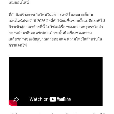
เกมออนไลน์
ที่กำลังสร้างการเกิดใหม่ในวงการคาสิโนสดและก็เกม
ออนไลน์ประจำปี 2026 สิ่งที่ทำให้ผมชื่นชอบตั้งแต่ทีแรกที่ได้
ก้าวเข้าสู่อาณาจักรที่นี้ ไม่ใช่แค่เรื่องของความหรูหราโอ่อ่า
ของหน้าตาอินเตอร์เฟส แม้กระนั้นคือเรื่องของความ
เสถียรภาพของสัญญาณถ่ายทอดสด ความโล่งใสสำหรับใน
การแจกไพ่