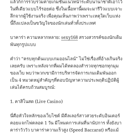
แล้วก็การรวบรวมค่ายเกมชั้นแนวหน้าระดับนานาชาติเอาไว้
ในที่เดียวแบบไร้รอยต่อ ซึ่งในเนื้อหานี้ผมจะมารีวิวแบบเจาะ
ลึกจากผู้ใช้งานจริง เพื่อคุณเห็นภาพว่าเพราะเหตุใดเว็บแห่ง
นี้ถึงแปลงเป็นขวัญใจของนักเล่นทั่วทั้งประเทศ
บาคาร่า ความหลากหลาย:
sexy168
สรวงสวรรค์ของนักเดิม
พันทุกรูปแบบ
คำว่า “ครบทุกต้นแบบเกมออนไลน์” ไม่ใช่เรื่องที่อ้างเกินจริง
เลยครับ เพราะหลังจากที่ผมได้ทดลองสำรวจทุกซอกทุกมุม
ของเว็บ พบว่าพวกเขามีการบริหารจัดการเกมเดิมพันออก
เป็น 4 หมวดหมู่สำคัญๆที่ตอบปัญหาความประพฤติปฏิบัติผู้
เล่นได้ครบถ้วนสมบูรณ์:
1. คาสิโนสด (Live Casino)
นี่คือหัวใจหลักของเว็บไซต์ มีดีลเลอร์สาวสวยระดับอินเตอร์
คอยแจกไพ่ตลอด 1 วัน มีโหมดการเล่นที่นานัปการ ทั้งยังบา
คาร่าวัววัว บาคาร่าความเร็วสูง (Speed Baccarat) หรือแม้