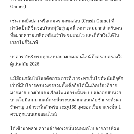
Games)
เช่น เกมยิงปลา หรือเกมจรวดทดสอบ (Crash Game) ที่
กำลังเป็นที่ชื่นชอบในหมู่วัยรุ่นยุคนี้ เหมาะสมมากสำหรับคน
ที่อยากความเพลิดเพลินเร้าใจ จบเกมไว และก็ทำเงินได้ใน
เวลาไม่กี่วินาที
บาคาร่า168 ครบทุกแบบอย่างเกมออนไลน์ ถึงครอบครองใจ
ผู้เล่นสมัย 2026
แม้ย้อนกลับไปในอดีตกาล การที่เราจะหาเว็บไซต์พนันดีๆสัก
เว็บที่มีบริการครบวงจรรวมทั้งเชื่อถือได้นั้นเกิดเรื่องที่ยาก
มากมาย บางเว็บเด่นเรื่องไพ่แม้กระนั้นระบบสล็อตกลับห่วย
บางเว็บมีเกมมากแม้กระนั้นระบบฝากถอนกลับช้ากระทั่งน่า
รำคาญ แม้กระนั้นสำหรับ sexy168 สุดยอดเว็บมาแรงชั้น 1
ครบทุกแบบเกมออนไลน์
ได้เข้ามาทลายความจำกัดพวกนั้นจนหมดไป จากการที่ผม