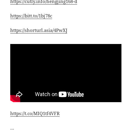
https://cutly.info/hengjing168-d
https://bitt.to/1bj78c
https://shorturl.asia/4PwXJ
https://t.co/MIQ1tf4VFR
…