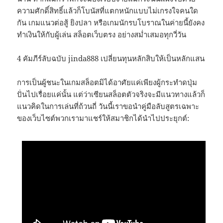
ความศักดิ์สิทธิ์แล้วก็โบนัสที่แตกหนักแบบไม่เกรงใจคนใด
กัน เกมแนวต่อสู้ ยิงปลา หรือเกมนักรบโบราณในค่ายนี้ยังคง
ทำเงินให้กับผู้เล่น สล็อตเว็บตรง อย่างสม่ำเสมอทุกวี่วัน
4 คัมภีร์ลับฉบับ jinda888 เปลี่ยนทุนหลักสิบให้เป็นหลักแสน
การเป็นผู้ชนะในเกมสล็อตมิได้อาศัยแค่เพียงผู้กระทำดปุ่ม
ปั่นไปเรื่อยแค่นั้น แต่ว่าเซียนสล็อตตัวจริงจะมีแนวทางแล้วก็
แนวคิดในการเล่นที่ถ้วนถี่ วันนี้เราขอนำคู่มือลับสูตรเฉพาะ
ของเว็บไซต์พวกเรามาแชร์ให้สมาชิกได้นำไปประยุกต์: