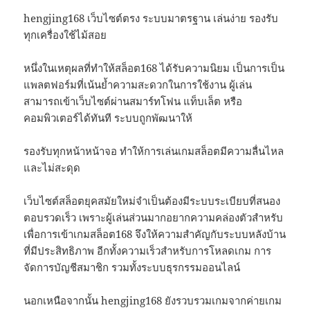
hengjing168 เว็บไซต์ตรง ระบบมาตรฐาน เล่นง่าย รองรับ
ทุกเครื่องใช้ไม้สอย
หนึ่งในเหตุผลที่ทำให้สล็อต168 ได้รับความนิยม เป็นการเป็น
แพลตฟอร์มที่เน้นย้ำความสะดวกในการใช้งาน ผู้เล่น
สามารถเข้าเว็บไซต์ผ่านสมาร์ทโฟน แท็บเล็ต หรือ
คอมพิวเตอร์ได้ทันที ระบบถูกพัฒนาให้
รองรับทุกหน้าหน้าจอ ทำให้การเล่นเกมสล็อตมีความลื่นไหล
และไม่สะดุด
เว็บไซต์สล็อตยุคสมัยใหม่จำเป็นต้องมีระบบระเบียบที่สนอง
ตอบรวดเร็ว เพราะผู้เล่นส่วนมากอยากความคล่องตัวสำหรับ
เพื่อการเข้าเกมสล็อต168 จึงให้ความสำคัญกับระบบหลังบ้าน
ที่มีประสิทธิภาพ อีกทั้งความเร็วสำหรับการโหลดเกม การ
จัดการบัญชีสมาชิก รวมทั้งระบบธุรกรรมออนไลน์
นอกเหนือจากนั้น hengjing168 ยังรวบรวมเกมจากค่ายเกม