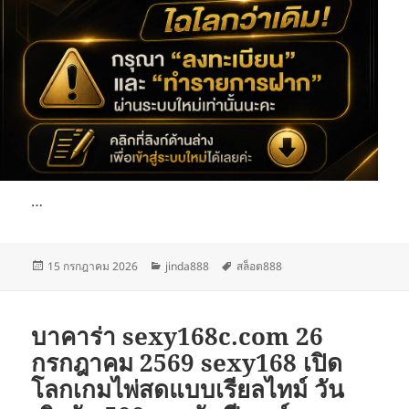
…
เขียน
หมวด
ป้าย
15 กรกฎาคม 2026
jinda888
สล็อต888
เมื่อ
หมู่
กำกับ
บาคาร่า sexy168c.com 26
กรกฎาคม 2569 sexy168 เปิด
โลกเกมไพ่สดแบบเรียลไทม์ วัน