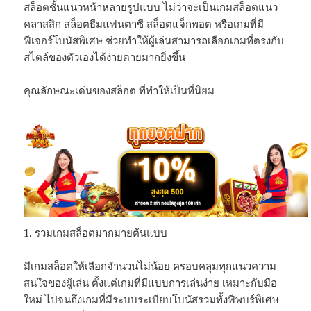
สล็อตชั้นแนวหน้าหลายรูปแบบ ไม่ว่าจะเป็นเกมสล็อตแนว
คลาสสิก สล็อตธีมแฟนตาซี สล็อตแจ็กพอต หรือเกมที่มี
ฟีเจอร์โบนัสพิเศษ ช่วยทำให้ผู้เล่นสามารถเลือกเกมที่ตรงกับ
สไตล์ของตัวเองได้ง่ายดายมากยิ่งขึ้น
คุณลักษณะเด่นของสล็อต ที่ทำให้เป็นที่นิยม
1. รวมเกมสล็อตมากมายต้นแบบ
มีเกมสล็อตให้เลือกจำนวนไม่น้อย ครอบคลุมทุกแนวความ
สนใจของผู้เล่น ตั้งแต่เกมที่มีแบบการเล่นง่าย เหมาะกับมือ
ใหม่ ไปจนถึงเกมที่มีระบบระเบียบโบนัสรวมทั้งฟีพบร์พิเศษ