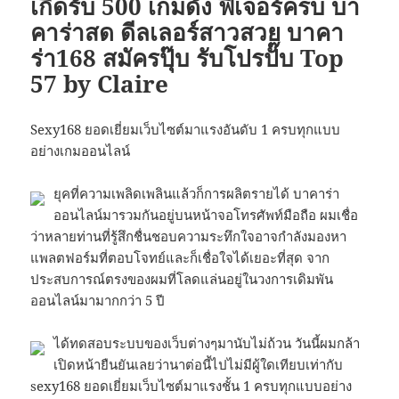
เกิดรับ 500 เกมดัง ฟีเจอร์ครบ บา
คาร่าสด ดีลเลอร์สาวสวย บาคา
ร่า168 สมัครปุ๊บ รับโปรปั๊บ Top
57 by Claire
Sexy168 ยอดเยี่ยมเว็บไซต์มาแรงอันดับ 1 ครบทุกแบบ
อย่างเกมออนไลน์
ยุคที่ความเพลิดเพลินแล้วก็การผลิตรายได้ บาคาร่า
ออนไลน์มารวมกันอยู่บนหน้าจอโทรศัพท์มือถือ ผมเชื่อ
ว่าหลายท่านที่รู้สึกชื่นชอบความระทึกใจอาจกำลังมองหา
แพลตฟอร์มที่ตอบโจทย์และก็เชื่อใจได้เยอะที่สุด จาก
ประสบการณ์ตรงของผมที่โลดแล่นอยู่ในวงการเดิมพัน
ออนไลน์มามากกว่า 5 ปี
ได้ทดสอบระบบของเว็บต่างๆมานับไม่ถ้วน วันนี้ผมกล้า
เปิดหน้ายืนยันเลยว่านาต่อนี้ไปไม่มีผู้ใดเทียบเท่ากับ
sexy168 ยอดเยี่ยมเว็บไซต์มาแรงชั้น 1 ครบทุกแบบอย่าง