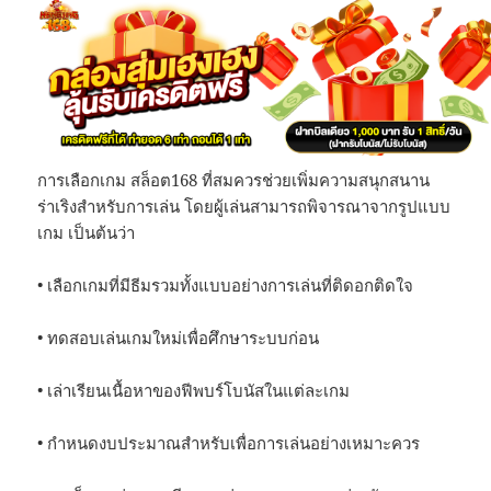
การเลือกเกม สล็อต168 ที่สมควรช่วยเพิ่มความสนุกสนาน
ร่าเริงสำหรับการเล่น โดยผู้เล่นสามารถพิจารณาจากรูปแบบ
เกม เป็นต้นว่า
• เลือกเกมที่มีธีมรวมทั้งแบบอย่างการเล่นที่ติดอกติดใจ
• ทดสอบเล่นเกมใหม่เพื่อศึกษาระบบก่อน
• เล่าเรียนเนื้อหาของฟีพบร์โบนัสในแต่ละเกม
• กำหนดงบประมาณสำหรับเพื่อการเล่นอย่างเหมาะควร