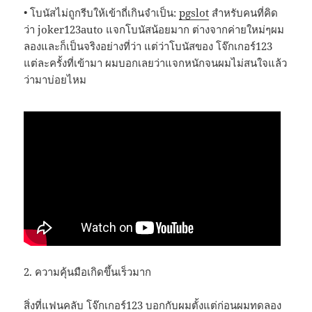
• โบนัสไม่ถูกรีบให้เข้าถี่เกินจำเป็น:
pgslot
สำหรับคนที่คิด
ว่า joker123auto แจกโบนัสน้อยมาก ต่างจากค่ายใหม่ๆผม
ลองและก็เป็นจริงอย่างที่ว่า แต่ว่าโบนัสของ โจ๊กเกอร์123
แต่ละครั้งที่เข้ามา ผมบอกเลยว่าแจกหนักจนผมไม่สนใจแล้ว
ว่ามาบ่อยไหม
2. ความคุ้นมือเกิดขึ้นเร็วมาก
สิ่งที่แฟนคลับ โจ๊กเกอร์123 บอกกับผมตั้งแต่ก่อนผมทดลอง