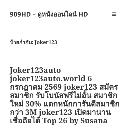
909HD – ดูหนังออนไลน์ HD
เมนู
และวิด
เจ็ต
ป้ายกำกับ:
Joker123
Joker123auto
joker123auto.world 6
กรกฎาคม 2569 joker123 สมัคร
สมาชิก รับโบนัสฟรีไม่อั้น สมาชิก
ใหม่ 30% แตกหนักการันตีสมาชิก
กว่า 3M joker123 เปิดมานาน
เชื่อถือได้ Top 26 by Susana