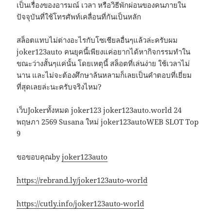
เป็นเรื่องของอารมณ์ เวลา หรือวิธีพักผ่อนของคนภายใน
ปัจจุบันที่ใช้โทรศัพท์เคลื่อนที่กันเป็นหลัก
สล็อตแทบไม่ต่างอะไรกับโซเชียลอื่นๆแล้วล่ะครับผม
joker123auto คนยุคนี้เพียงแค่อยากได้หากิจกรรมทำใน
ขณะว่างสั้นๆแค่นั้น โดยเหตุนี้ สล็อตที่เล่นง่าย ใช้เวลาไม่
นาน และไม่จะต้องศึกษาล้นหลามก็เลยเป็นคำตอบที่เยี่ยม
ที่สุดเลยล่ะนะครับจริงไหม?
เว็บJokerทั้งหมด joker123 joker123auto.world 24
พฤษภา 2569 Susana ใหม่ joker123autoWEB SLOT Top
9
ขอขอบคุณby
joker123auto
https://rebrand.ly/joker123auto-world
https://cutly.info/joker123auto-world