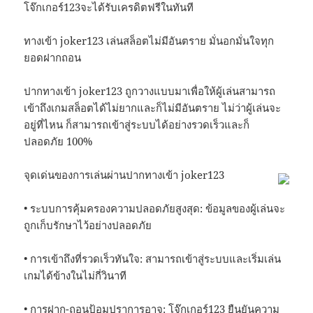
โจ๊กเกอร์123จะได้รับเครดิตฟรีในทันที
ทางเข้า joker123 เล่นสล็อตไม่มีอันตราย มั่นอกมั่นใจทุก
ยอดฝากถอน
ปากทางเข้า joker123 ถูกวางแบบมาเพื่อให้ผู้เล่นสามารถ
เข้าถึงเกมสล็อตได้ไม่ยากและก็ไม่มีอันตราย ไม่ว่าผู้เล่นจะ
อยู่ที่ไหน ก็สามารถเข้าสู่ระบบได้อย่างรวดเร็วและก็
ปลอดภัย 100%
จุดเด่นของการเล่นผ่านปากทางเข้า joker123
• ระบบการคุ้มครองความปลอดภัยสูงสุด: ข้อมูลของผู้เล่นจะ
ถูกเก็บรักษาไว้อย่างปลอดภัย
• การเข้าถึงที่รวดเร็วทันใจ: สามารถเข้าสู่ระบบและเริ่มเล่น
เกมได้ข้างในไม่กี่วินาที
• การฝาก-ถอนป้อมปราการอาจ:
โจ๊กเกอร์123
ยืนยันความ