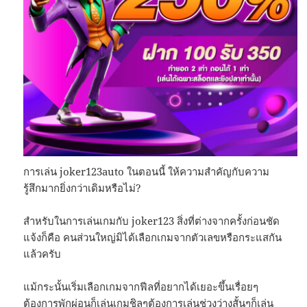
การเล่น joker123auto ในตอนนี้ ให้ความสำคัญกับความ
รู้สึกมากยิ่งกว่าเดิมหรือไม่?
สำหรับในการเล่นเกมกับ joker123 สิ่งที่ต่างจากครั้งก่อนชัด
แจ้งก็คือ คนส่วนใหญ่มิได้เลือกเกมจากตัวเลขหรือกระแสกัน
แล้วครับ
แม้กระนั้นเริ่มเลือกเกมจากฟีลที่อยากได้เยอะขึ้นเรื่อยๆ
ต้องการพักผ่อนก็เล่นเกมชิลๆต้องการเล่นช่วงว่างสั้นๆก็เล่น