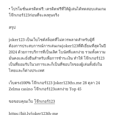
• โปรโมชั่นเครดิตฟรี: เครดิตฟรีที่ให้ผู้เล่นได้ทดสอบเล่นเกม
โจ๊กเกอร์123ก่อนที่จะลงทุนจริง
สรุป
joker123 เป็นเว็บไซต์สล็อตที่ไม่ควรพลาดสำหรับผู้ที่
ต้องการประสบการณ์การเล่นเกมjoker123ที่ดีเยี่ยมที่สุดในปี
2024 ด้วยการบริการที่เป็นเลิศ โบนัสที่แตกง่าย รวมทั้งความ
มั่นคงและยั่งยืนสำหรับเพื่อการชำระเงิน ทำให้ โจ๊กเกอร์123
เป็นที่ยอมรับในวงการและก็เป็นที่ชอบใจของผู้เล่นทั้งยังใน
ไทยและก็ต่างประเทศ
เว็บตรง100% โจ๊กเกอร์123 Joker123ths.me 28 ตุลา 24
Zelma casino โจ๊กเกอร์123แตกง่าย Top 45
ขอขอบคุณเว็บ
โจ๊กเกอร์123
https://bit.ly/joker123th-me