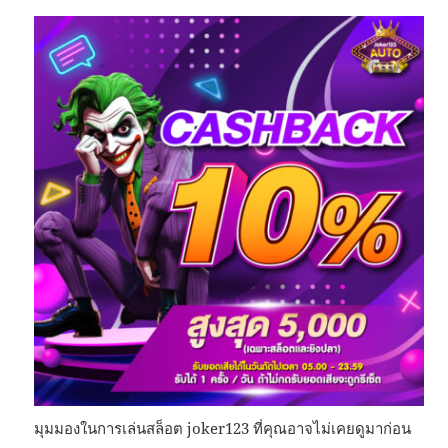
มุมมองในการเล่นสล็อต joker123 ที่คุณอาจไม่เคยดูมาก่อน