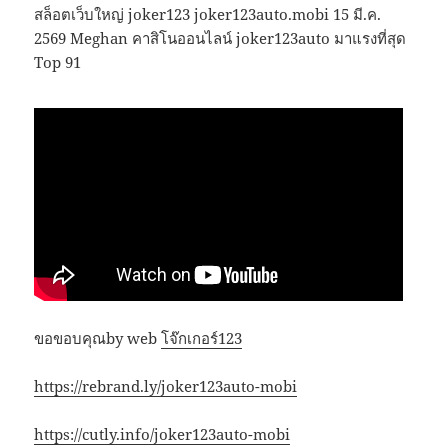
สล็อตเว็บใหญ่ joker123 joker123auto.mobi 15 มี.ค.
2569 Meghan คาสิโนออนไลน์ joker123auto มาแรงที่สุด
Top 91
ขอขอบคุณby web
โจ๊กเกอร์123
https://rebrand.ly/joker123auto-mobi
https://cutly.info/joker123auto-mobi