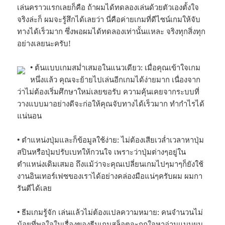
เล่นคราวแรกเลยก็คือ ถ้าผมได้ทดลองเล่นด้วยตัวเองตั้งใจ
จริงล่ะก็ ผมจะรู้สึกได้เลยว่า นี่คือค่ายเกมที่ดีไซน์เกมให้จับ
ทางได้เร็วมาก ซึ่งพอผมได้ทดลองเท่านั้นแหละ จริงทุกสิ่งทุก
อย่างเลยนะครับ!
• ต้นแบบเกมสม่ำเสมอในแนวเดียว: เมื่อคุณเข้าใจเกม
หนึ่งแล้ว คุณจะย้ายไปเล่นอีกเกมได้ง่ายมาก เนื่องจาก
ว่าไม่ต้องเริ่มศึกษาใหม่เลยขอรับ ความคุ้นเคยจากระบบที่
วางแบบมาอย่างดีจะก่อให้คุณจับทางได้เร็วมาก ทำกำไรได้
แน่นอน
• ตำแหน่งปุ่มและก็ข้อมูลใช้ง่าย: ไม่ต้องเสียเวล่ำเวลาหาปุ่ม
สปินหรือปุ่มปรับเบทให้กวนใจ เพราะว่าปุ่มต่างๆอยู่ใน
ตำแหน่งเดิมเสมอ ถึงแม้ว่าจะคุณเปลี่ยนเกมไปๆมาๆก็ยังใช้
งานอินเทอร์เฟซของเราได้อย่างคล่องมือแน่ๆครับผม ผมกา
รันตีได้เลย
• ธีมเกมรู้จัก เล่นแล้วไม่ต้องแปลความหมาย: คนจำนวนไม่
น้อยที่พอใจในเรื่องของธีมเกมสล็อตจะถูกใจหาอ่านแบบผม