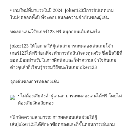
• เกมใหม่ที่มาแรงในปี 2024: Joker123มีการอัปเดตเกม
ใหม่ๆตลอดทั้งปี ที่จะตอบสนองความจำเป็นของผู้เล่น
ทดลองเล่นโจ๊กเกอร์123 ฟรี สนุกก่อนเดิมพันจริง
joker123 ให้โอกาสให้ผู้เล่นสามารถทดลองเล่นเกมโจ๊ก
เกอร์123ได้ฟรีก่อนที่จะทำการตัดสินใจลงทุนจริง ซึ่งเป็นวิธีที่
ยอดเยี่ยมสำหรับในการฝึกหัดและก็ทำความเข้าใจกับเกม
ต่างๆแล้วก็เรียนรู้กรรมวิธีชนะในเกมjoker123
จุดเด่นของการทดลองเล่น
• ไม่ต้องเสียตังค์: ผู้เล่นสามารถทดลองเล่นได้ฟรี โดยไม่
ต้องเสียเงินเสียทอง
• ฝึกหัดความสามารถ: การทดสอบเล่นช่วยให้ผู้
เล่นJoker123ได้ศึกษาข้อตกลงและก็ขั้นตอนการเล่นเกม