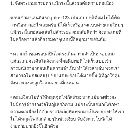
1. จังหวะเกมธรรมดา แม้กระนั้นส่งผลต่อความต่อเนื่อง
ตอนเข้ามาเล่นทีแรก joker123 เป็นเกมปกติที่ผมไม่ได้คิด
ว่าหวือหวาอะไรเลยครับ มิได้เร็วหรือแรงแบบค่ายเกมใหม่ๆ
แม้กระนั้นพอลองเล่นไปสักระยะ ผมกลับคิดว่า จังหวะเกมที่
ไม่หวือหวาแล้วก็ธรรมดาๆแบบนี้ก็สนุกมากเช่นกัน
• ความเร็วของรอบสปินไม่เร่งเกินความจำเป็น: รอบเกม
แต่ละเกมจะเดินในจังหวะที่พอดิบพอดี ไม่เร็วแบบเร้า
อารมณ์เรามากจนเกินความจำเป็น ทำให้เวลาเล่น พวกเรา
สามารถโฟกัสผลสรุปของแต่ละรอบได้มากขึ้น ผู้ที่ถูกใจคุม
จังหวะเองจะถูกใจเกมอย่างงี้แน่นอน
• ตอนเงียบไม่ทำให้หลุดจุดโฟกัสง่าย: หากแม้บางช่วงจะ
ไม่มีการจ่ายรางวัลใหญ่เลยก็ตาม แม้กระนั้นเกมก็ยังรักษา
ความต่อเนื่องได้ด้วยรางวัลเล็กที่แทรกมาเป็นระยะ ทำให้เรา
ไม่ได้หลุดโฟกัสกล้วยๆในช่วงเงียบ จับจังหวะโบนัสได้
ง่ายดายมากยิ่งขึ้นอีกด้วย