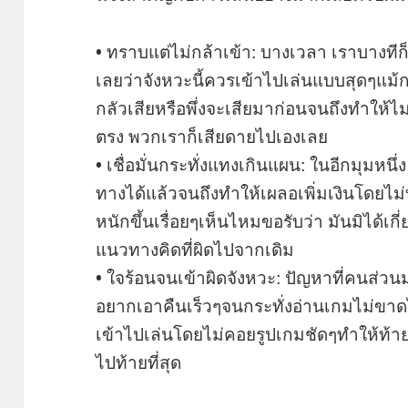
• ทราบแต่ไม่กล้าเข้า: บางเวลา เราบางทีก
เลยว่าจังหวะนี้ควรเข้าไปเล่นแบบสุดๆแม้กร
กลัวเสียหรือพึ่งจะเสียมาก่อนจนถึงทำให้
ตรง พวกเราก็เสียดายไปเองเลย
• เชื่อมั่นกระทั่งแทงเกินแผน: ในอีกมุมหนึ
ทางได้แล้วจนถึงทำให้เผลอเพิ่มเงินโดยไม่ท
หนักขึ้นเรื่อยๆเห็นไหมขอรับว่า มันมิได้เกี่
แนวทางคิดที่ผิดไปจากเดิม
• ใจร้อนจนเข้าผิดจังหวะ: ปัญหาที่คนส่ว
อยากเอาคืนเร็วๆจนกระทั่งอ่านเกมไม่ขาดไ
เข้าไปเล่นโดยไม่คอยรูปเกมชัดๆทำให้ท้าย
ไปท้ายที่สุด