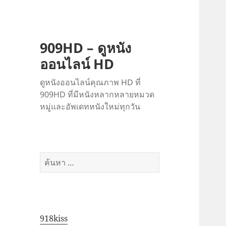
909HD – ดูหนัง
ออนไลน์ HD
ดูหนังออนไลน์คุณภาพ HD ที่
909HD ที่มีหนังหลากหลายหมวด
หมู่และอัพเดทหนังใหม่ทุกวัน
ค้นหา
สำหรับ:
918kiss