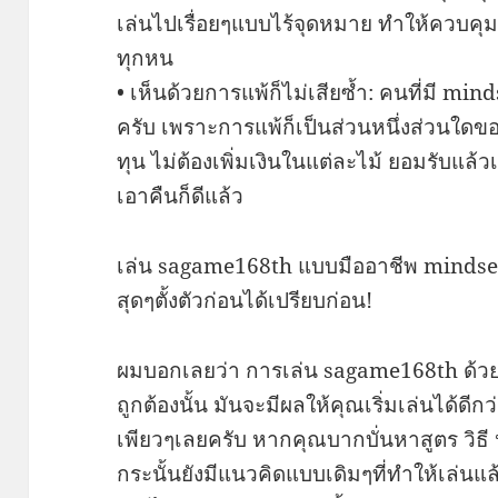
เล่นไปเรื่อยๆแบบไร้จุดหมาย ทำให้ควบคุม
ทุกหน
• เห็นด้วยการแพ้ก็ไม่เสียซ้ำ: คนที่มี m
ครับ เพราะการแพ้ก็เป็นส่วนหนึ่งส่วนใดของ
ทุน ไม่ต้องเพิ่มเงินในแต่ละไม้ ยอมรับแล
เอาคืนก็ดีแล้ว
เล่น sagame168th แบบมืออาชีพ minds
สุดๆตั้งตัวก่อนได้เปรียบก่อน!
ผมบอกเลยว่า การเล่น sagame168th ด้วยแ
ถูกต้องนั้น มันจะมีผลให้คุณเริ่มเล่นได้
เพียวๆเลยครับ หากคุณบากบั่นหาสูตร วิธ
กระนั้นยังมีแนวคิดแบบเดิมๆที่ทำให้เล่นแ