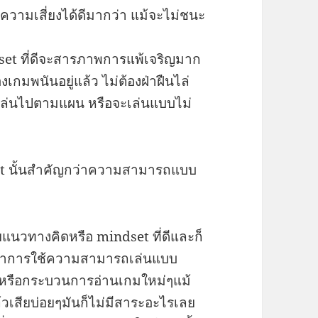
ความเสี่ยงได้ดีมากว่า แม้จะไม่ชนะ
indset ที่ดีจะสารภาพการแพ้เจริญมาก
เกมพนันอยู่แล้ว ไม่ต้องฝ่าฝืนไล่
้วเล่นไปตามแผน หรือจะเล่นแบบไม่
et นั้นสำคัญกว่าความสามารถแบบ
นวทางคิดหรือ mindset ที่ดีและก็
ดีกว่าการใช้ความสามารถเล่นแบบ
ี หรือกระบวนการอ่านเกมใหม่ๆแม้
ล้วเสียบ่อยๆมันก็ไม่มีสาระอะไรเลย