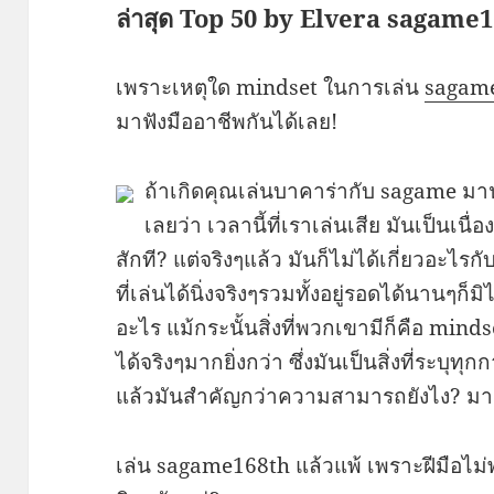
ล่าสุด Top 50 by Elvera sagame1
เพราะเหตุใด mindset ในการเล่น
sagam
มาฟังมืออาชีพกันได้เลย!
ถ้าเกิดคุณเล่นบาคาร่ากับ sagame ม
เลยว่า เวลานี้ที่เราเล่นเสีย มันเป็นเนื
สักที? แต่จริงๆแล้ว มันก็ไม่ได้เกี่ยวอะไ
ที่เล่นได้นิ่งจริงๆรวมทั้งอยู่รอดได้นานๆก็ม
อะไร แม้กระนั้นสิ่งที่พวกเขามีก็คือ min
ได้จริงๆมากยิ่งกว่า ซึ่งมันเป็นสิ่งที่ระบุทุ
แล้วมันสำคัญกว่าความสามารถยังไง? มาด
เล่น sagame168th แล้วแพ้ เพราะฝีมือไม