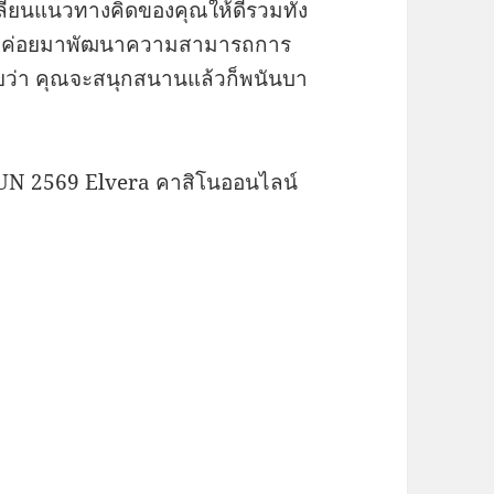
ี่ยนแนวทางคิดของคุณให้ดีรวมทั้ง
้นจึงค่อยมาพัฒนาความสามารถการ
ลยว่า คุณจะสนุกสนานแล้วก็พนันบา
UN 2569 Elvera คาสิโนออนไลน์