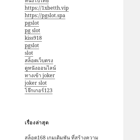
หนังโป๊ไทย
https://1xbetth.vip
https://pgslot.spa
pgslot
pg slot
kiss918
pgslot
slot
สล็อตเว็บตรง
ดูหนังออนไลน์
ทางเข้า joker
joker slot
โจ๊กเกอร์123
เรื่องล่าสุด
สล็อต168 เกมเดิมพัน ที่สร้างความ