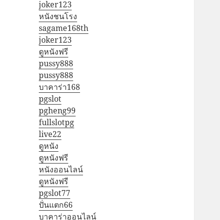
joker123
หนังชนโรง
sagame168th
joker123
ดูหนังฟรี
pussy888
pussy888
บาคาร่า168
pgslot
pgheng99
fullslotpg
live22
ดูหนัง
ดูหนังฟรี
หนังออนไลน์
ดูหนังฟรี
pgslot77
ปั่นแตก66
บาคาร่าออนไลน์