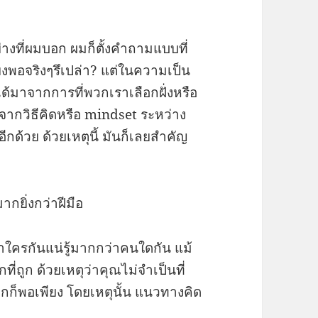
างที่ผมบอก ผมก็ตั้งคำถามแบบที่
ยงพอจริงๆรึเปล่า? แต่ในความเป็น
ด้มาจากการที่พวกเราเลือกฝั่งหรือ
จากวิธีคิดหรือ mindset ระหว่าง
อีกด้วย ด้วยเหตุนี้ มันก็เลยสำคัญ
กยิ่งกว่าฝีมือ
่าใครกันแน่รู้มากกว่าคนใดกัน แม้
ที่ถูก ด้วยเหตุว่าคุณไม่จำเป็นที่
่ถูกก็พอเพียง โดยเหตุนั้น แนวทางคิด