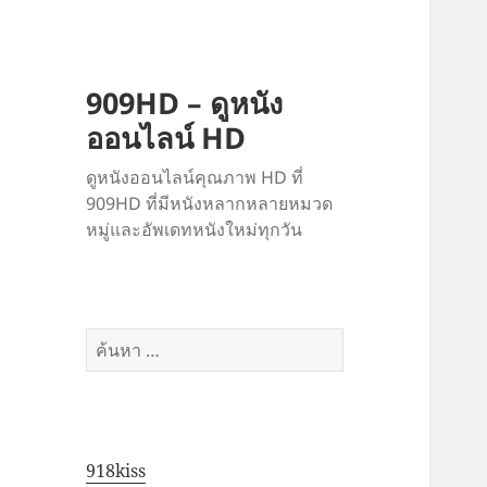
909HD – ดูหนัง
ออนไลน์ HD
ดูหนังออนไลน์คุณภาพ HD ที่
909HD ที่มีหนังหลากหลายหมวด
หมู่และอัพเดทหนังใหม่ทุกวัน
ค้นหา
สำหรับ:
918kiss