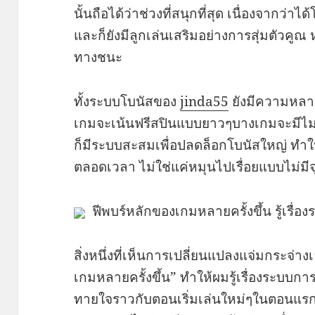
นั้นถือได้ว่าช่วงที่สนุกที่สุด เนื่องจากว่
และก็ยังมีลูกเล่นเสริมอย่างการสุ่มตัวคูณ 
ทางชนะ
ทั้งระบบโบนัสของ
jinda55
ยังมีความหลาก
เกมจะเน้นฟรีสปินแบบยาวๆบางเกมจะมีไม่
ก็มีระบบสะสมเพื่อปลดล็อกโบนัสใหญ่ ทำให้ผู
ตลอดเวลา ไม่ใช่แค่หมุนไปเรื่อยแบบไม่ม
ฟีพบร์หลักของเกมหลายครั้งขึ้น รู้เรื่อ
สิ่งหนึ่งที่เห็นการเปลี่ยนแปลงแจ่มกระจ่า
เกมหลายครั้งขึ้น” ทำให้ผมรู้เรื่องระบบการ
ทายใจราวกับตอนเริ่มเล่นใหม่ๆในตอนแรก 