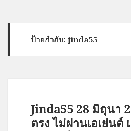
ป้ายกำกับ:
jinda55
Jinda55 28 มิถุนา 2
ตรง ไม่ผ่านเอเย่นต์