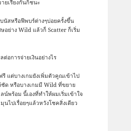
หมายเรียงกันก็ชนะ
บนัสหรือฟีพบร์ต่างๆบ่อยครั้งขึ้น
ษอย่าง Wild แล้วก็ Scatter ก็เริ่ม
ผลต่อการจ่ายเงินอย่างไร
นฟรี แต่บางเกมยังเพิ่มตัวคูณเข้าไป
ด้ชัด หรือบางเกมมี Wild ที่ขยาย
์พร้อม นี้เองที่ทำให้ผมเริ่มเข้าใจ
ุนไปเรื่อยๆแล้วหวังโชคสิ่งเดียว