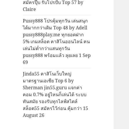
สมัครปุ๊บ รับโปรปั๊บ Top 57 by
Claire
Pussy888 โปรคุ้มทุกวัน เล่นสนุก
ได้มากกว่าเดิม Top 48 by Adell
pussy888play.me ทุกยอดฝาก
5% เกมสล็อต คาสิโนออนไลน์ คน
เล่นไม่ต่ำกว่าแสนทุกวัน
pussy888 พร้อมแล้ว ลุยเลย 1 Sep
69
Jinda55 คาสิโนเว็บใหญ่
มาตรฐานเอเชีย Top 6 by
Sherman jin55.guru แจกค่า
คอม 0.7% อยู่ไหนก็เล่นได้ ระบบ
ทันสมัย รองรับทุกไลฟ์สไตล์
สล็อต55 สมัครไว้ก่อน คุ้มกว่า 15
August 26