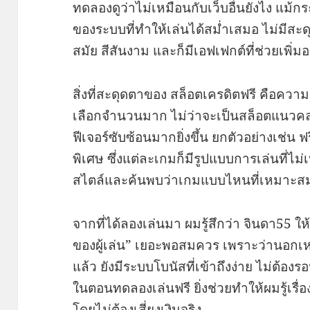
ทดลองดูว่าไม่เหมือนกับเว็บอื่นยังไง แม้กร
ของระบบที่ทำให้เล่นได้สม่ำเสมอ ไม่มีสะ
สมัย สีสันงาม และก็มีเอฟเฟกต์ที่ช่วยเพิ
สิ่งที่สะดุดตาของ สล็อตเครดิตฟรี คือค
เลือกจำนวนมาก ไม่ว่าจะเป็นสล็อตแนวคลาสส
ฟีเจอร์ซับซ้อนมากยิ่งขึ้น ยกตัวอย่างเช่น 
พิเศษ ซึ่งแต่ละเกมก็มีรูปแบบการเล่นที่ไ
สไตล์และค้นพบว่าเกมแบบไหนที่เหมาะสมกั
จากที่ได้ลองเล่นมา ผมรู้สึกว่า จินดา55 
ของผู้เล่น” เยอะพอสมควร เพราะว่านอกเ
แล้ว ยังมีระบบโบนัสที่เข้าถึงง่าย ไม่ต้อง
ในตอนทดลองเล่นฟรี ยิ่งช่วยทำให้ผมรู้เรื
โดยไม่ต้องเสี่ยงเงินจริง