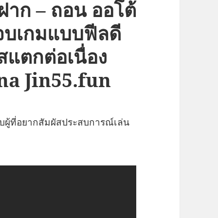
ฝาก – ถอน ออโต้
 จบเกมแบบฟีลดี
สแตกต่อเนื่อง
na Jin55.fun
บผู้ที่อยากสัมผัสประสบการณ์เล่น