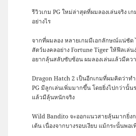
รีวิวเกม PG ใหม่ล่าสุดที่ผมลองเล่นจริง 
อย่างไร
จากที่ผมลอง หลายเกมมีเอกลักษณ์แน่ชัด
สัตว์มงคลอย่าง Fortune Tiger ให้ฟีลเล่นง่
อยากลุ้นสลับซับซ้อน ผมลองเล่นแล้วมีความค
Dragon Hatch 2 เป็นอีกเกมที่ผมคิดว่าท
PG มีลูกเล่นเพิ่มมากขึ้น โดยยิ่งไปกว่านั
แล้วมีลุ้นหนักจริง
Wild Bandito จะออกแนวสายลุ้นมากยิ่งกว
เต้น เนื่องจากบางรอบเงียบ แม้กระนั้นพอเพ