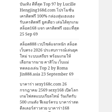
บันเทิง ดีที่สุด Top 97 by Lucille
Hengjing168d.com โปรโมชั่น
เครดิตฟรี 100% กล่องสุ่มเฮงเฮง
รับเครดิตฟรี ยูสเดียว เล่นได้ทุกเกม
สล็อต168 แจก เครดิตฟรี เยอะที่สุด
25 Sep 69
สล็อต888 เวปไซต์แจกหนัก สล็อต
เว็บตรง 2026 ประสบการณ์เล่นยุค
ใหม่ ระบบเสถียร พร้อมเกมให้
เลือกมากมาย คาสิโน เว็บแม่
ทดลองเล่น Top 2 by Roma
Jin888.asia 23 September 69
บาคาร่า sexy168c.com 26
กรกฎาคม 2569 sexy168 เปิดโลก
เกมไพ่สดแบบเรียลไทม์ วันเกิดรับ
500 เกมดัง ฟีเจอร์ครบ บาคาร่าสด
ดีลเลอร์สาวสวย บาคาร่า168