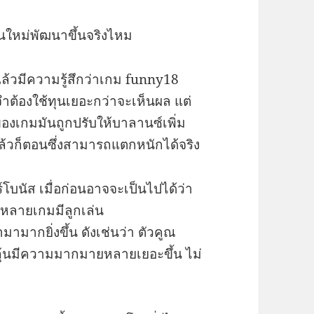
ันใหม่พัฒนาขึ้นจริงไหม
แล้วมีความรู้สึกว่าเกม funny18
จำต้องใช้ทุนเยอะกว่าจะเห็นผล แต่
ของเกมมันถูกปรับให้บาลานซ์เพิ่ม
น แล้วก็ตอนซึ่งสามารถแตกหนักได้จริง
อร์โบนัส เมื่อก่อนอาจจะเป็นไปได้ว่า
้หลายเกมมีลูกเล่น
มามากยิ่งขึ้น ดังเช่นว่า ตัวคูณ
ลุ้นมีความมากมายหลายเยอะขึ้น ไม่