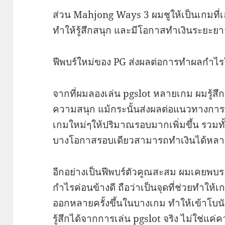
ส่วน Mahjong Ways 3 ผมชูให้เป็นเกมที่เ
ทำให้รู้สึกสนุก และมีโอกาสทำเงินระยะยา
ฟีพบร์ใหม่ของ PG ส่งผลต่อการทำผลกำไรใ
จากที่ผมลองเล่น pgslot หลายเกม ผมรู้สึกว่
ความสนุก แม้กระนั้นส่งผลต่อแนวทางการ
เกมใหม่ๆให้ปริมาณรอบมากเพิ่มขึ้น รวมทั้ง
บางโอกาสรอบเดียวสามารถทำเงินได้หลา
อีกอย่างเป็นฟีพบร์ตัวคูณสะสม ผมเคยพบรอบท
กำไรค่อนข้างดี ถือว่าเป็นจุดที่ช่วยทำให้เก
ออกหลายครั้งขึ้นในบางเกม ทำให้เข้าโบนัสไ
รู้สึกได้จากการเล่น pgslot จริง ไม่ใช่แค่ค