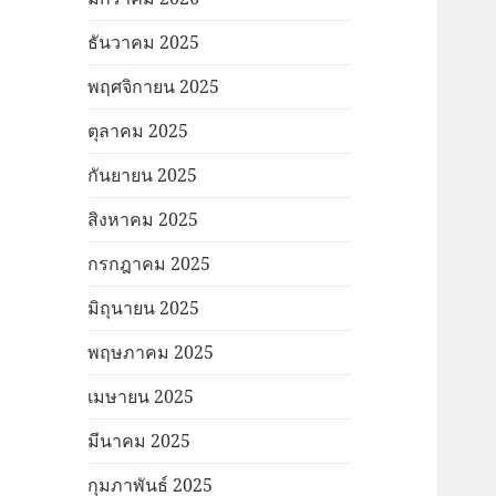
ธันวาคม 2025
พฤศจิกายน 2025
ตุลาคม 2025
กันยายน 2025
สิงหาคม 2025
กรกฎาคม 2025
มิถุนายน 2025
พฤษภาคม 2025
เมษายน 2025
มีนาคม 2025
กุมภาพันธ์ 2025