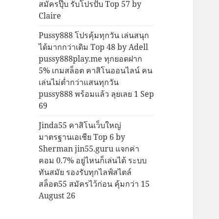
สมัครปุ๊บ รับโปรปั๊บ Top 57 by
Claire
Pussy888 โปรคุ้มทุกวัน เล่นสนุก
ได้มากกว่าเดิม Top 48 by Adell
pussy888play.me ทุกยอดฝาก
5% เกมสล็อต คาสิโนออนไลน์ คน
เล่นไม่ต่ำกว่าแสนทุกวัน
pussy888 พร้อมแล้ว ลุยเลย 1 Sep
69
Jinda55 คาสิโนเว็บใหญ่
มาตรฐานเอเชีย Top 6 by
Sherman jin55.guru แจกค่า
คอม 0.7% อยู่ไหนก็เล่นได้ ระบบ
ทันสมัย รองรับทุกไลฟ์สไตล์
สล็อต55 สมัครไว้ก่อน คุ้มกว่า 15
August 26