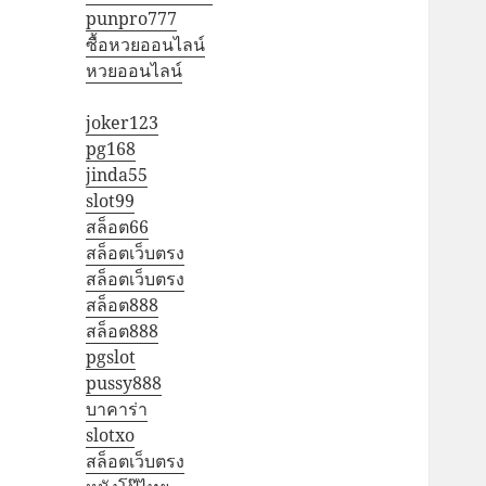
punpro777
ซื้อหวยออนไลน์
หวยออนไลน์
joker123
pg168
jinda55
slot99
สล็อต66
สล็อตเว็บตรง
สล็อตเว็บตรง
สล็อต888
สล็อต888
pgslot
pussy888
บาคาร่า
slotxo
สล็อตเว็บตรง