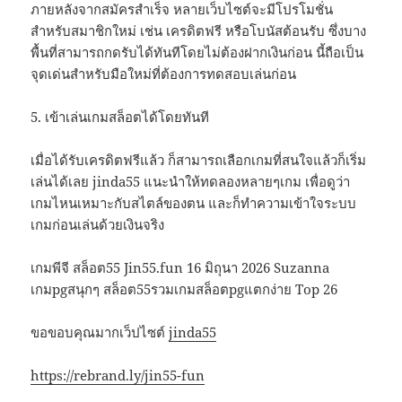
ภายหลังจากสมัครสำเร็จ หลายเว็บไซต์จะมีโปรโมชั่น
สำหรับสมาชิกใหม่ เช่น เครดิตฟรี หรือโบนัสต้อนรับ ซึ่งบาง
พื้นที่สามารถกดรับได้ทันทีโดยไม่ต้องฝากเงินก่อน นี้ถือเป็น
จุดเด่นสำหรับมือใหม่ที่ต้องการทดสอบเล่นก่อน
5. เข้าเล่นเกมสล็อตได้โดยทันที
เมื่อได้รับเครดิตฟรีแล้ว ก็สามารถเลือกเกมที่สนใจแล้วก็เริ่ม
เล่นได้เลย jinda55 แนะนำให้ทดลองหลายๆเกม เพื่อดูว่า
เกมไหนเหมาะกับสไตล์ของตน และก็ทำความเข้าใจระบบ
เกมก่อนเล่นด้วยเงินจริง
เกมพีจี สล็อต55 Jin55.fun 16 มิถุนา 2026 Suzanna
เกมpgสนุกๆ สล็อต55รวมเกมสล็อตpgแตกง่าย Top 26
ขอขอบคุณมากเว็ปไซต์
jinda55
https://rebrand.ly/jin55-fun