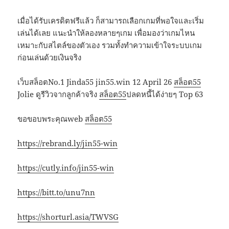
เมื่อได้รับเครดิตฟรีแล้ว ก็สามารถเลือกเกมที่พอใจและเริ่ม
เล่นได้เลย แนะนำให้ลองหลายๆเกม เพื่อมองว่าเกมไหน
เหมาะกับสไตล์ของตัวเอง รวมทั้งทำความเข้าใจระบบเกม
ก่อนเล่นด้วยเงินจริง
เว็บสล็อตNo.1 Jinda55 jin55.win 12 April 26
สล็อต55
Jolie ดูรีวิวจากลูกค้าจริง
สล็อต55
ปลดหนี้ได้ง่ายๆ Top 63
ขอขอบพระคุณweb
สล็อต55
https://rebrand.ly/jin55-win
https://cutly.info/jin55-win
https://bitt.to/unu7nn
https://shorturl.asia/TWVSG