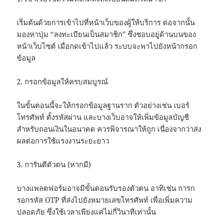
เริ่มต้นด้วยการเข้าไปที่หน้าเว็บของผู้ให้บริการ ต่อจากนั้น
มองหาปุ่ม “ลงทะเบียนเป็นสมาชิก” ซึ่งชอบอยู่ด้านบนของ
หน้าเว็บไซต์ เมื่อกดเข้าไปแล้ว ระบบจะพาไปยังหน้ากรอก
ข้อมูล
2. กรอกข้อมูลให้ครบสมบูรณ์
ในขั้นตอนนี้จะให้กรอกข้อมูลฐานราก ตัวอย่างเช่น เบอร์
โทรศัพท์ ตั้งรหัสผ่าน และบางเว็บอาจให้เพิ่มข้อมูลบัญชี
สำหรับถอนเงินในอนาคต ควรพิจารณาให้ถูก เนื่องจากว่าส่ง
ผลต่อการใช้แรงงานระยะยาว
3. การันตีตัวตน (หากมี)
บางแพลตฟอร์มอาจมีขั้นตอนรับรองตัวตน อาทิเช่น การก
รอกรหัส OTP ที่ส่งไปยังหมายเลขโทรศัพท์ เพื่อเพิ่มความ
ปลอดภัย ซึ่งใช้เวลาเพียงแค่ไม่กี่วินาทีเท่านั้น