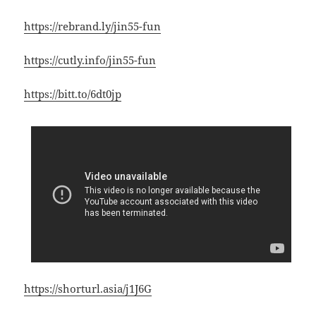
https://rebrand.ly/jin55-fun
https://cutly.info/jin55-fun
https://bitt.to/6dt0jp
https://shorturl.asia/j1J6G