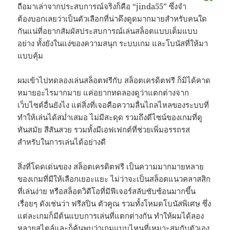
ถือมาเล่าจากประสบการณ์จริงก็คือ “jinda55” ซึ่งจำ
ต้องบอกเลยว่าเป็นตัวเลือกที่น่าดึงดูดมากมายสำหรับคนใด
กันแน่ที่อยากสัมผัสประสบการณ์เล่นสล็อตแบบเต็มแบบ
อย่าง ทั้งยังในแง่ของความสนุก ระบบเกม และโบนัสที่ให้มา
แบบคุ้ม
ผมเข้าไปทดลองเล่นสล็อตฟรีกับ สล็อตเครดิตฟรี ก็มิได้คาด
หมายอะไรมากมาย แค่อยากทดลองดูว่าแตกต่างจาก
เว็บไซต์อื่นยังไง แต่สิ่งที่เจอคือความลื่นไถลไหลของระบบที่
ทำให้เล่นได้สม่ำเสมอ ไม่มีสะดุด รวมถึงดีไซน์ของเกมที่ดู
ทันสมัย สีสันสวย รวมทั้งมีเอฟเฟกต์ที่ช่วยเพิ่มอรรถรส
สำหรับในการเล่นได้อย่างดี
สิ่งที่โดดเด่นของ สล็อตเครดิตฟรี เป็นความมากมายหลาย
ของเกมที่มีให้เลือกเยอะแยะ ไม่ว่าจะเป็นสล็อตแนวคลาสสิก
ที่เล่นง่าย หรือสล็อตวิดีโอที่มีฟีเจอร์สลับซับซ้อนมากขึ้น
เรื่อยๆ ดังเช่นว่า ฟรีสปิน ตัวคูณ รวมทั้งโหมดโบนัสพิเศษ ซึ่ง
แต่ละเกมก็มีต้นแบบการเล่นที่แตกต่างกัน ทำให้ผมได้ลอง
หลายสไตล์และก็ค้นพบว่าเกมแบบไหนที่เหมาะสมกับตัวเอง