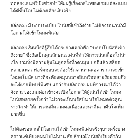
ทดลองเล่นฟรี ยิ่งช่วยทำให้ผมรู้เรื่องกลไกของเกมแต่ละแบบ
ได้ดีขึ้นโดยไม่ต้องเสี่ยงเงินจริง
สล็อต55 มีระบบระเบียบโบนัสที่เข้าถึงง่าย ไม่ต้องรอนานก็มี
โอกาสได้เข้าโหมดพิเศษ
สล็อต55 สิ่งหนึ่งที่รู้สึกได้กระจ่างเลยก็คือ “ระบบโบนัสที่เข้า
ถึงง่าย” ซึ่งถือเป็นคุณลักษณะเด่นที่ทำให้การเล่นสล็อตไม่น่า
เบื่อ รวมทั้งมีความลุ้นในทุกครั้งที่กดหมุน ปกติแล้ว สล็อต
หลายแพลตฟอร์มชอบจะต้องใช้เวลานานพอควรกว่าจะเข้า
โหมดโบนัส บางทีจะต้องหมุนหลายสิบหรือหลายร้อยรอบถึง
จะได้เจอฟีพบร์พิเศษ แต่ว่ากับสล็อต55 ผมพิจารณาได้ว่า
จังหวะของเกมค่อนข้างจะเปิดโอกาสให้ผู้เล่นได้เข้าโหมด
โบนัสหลายครั้งกว่า ไม่ว่าจะเป็นฟรีสปิน หรือโหมดตัวคูณ
รางวัล ทำให้การเล่นมีความต่อเนื่องและน่าตื่นตาตื่นใจเพิ่ม
มากขึ้น
ไม่ต้องรอนานก็มีโอกาสได้เข้าโหมดพิเศษจริงๆบางครั้งบาง
คราวแค่เพียงหมุนไปไม่นาน สัญลักษณ์โบนัสก็เรียงตัวกัน