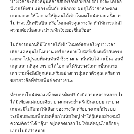
บางเวลาจะต้องหมุนหลายสิบหรือหลายร้อยรอบถึงจะได้เจอ
ฟีเจอร์พิเศษ แม้กระนั้นกับ สล็อต55 ผมดูได้ว่าจังหวะของ
เกมออกจะให้โอกาสให้ผู้เล่นได้เข้าโหมดโบนัสบ่อยครั้งกว่า
ไม่ว่าจะเป็นฟรีสปิน หรือโหมดตัวคูณรางวัล ทำให้การเล่นมี
ความต่อเนื่องและน่าระทึกใจเยอะขึ้นเรื่อยๆ
ไม่ต้องรอนานก็มีโอกาสได้เข้าโหมดพิเศษจริงๆบางเวลา
เพียงแค่หมุนไปไม่นาน เครื่องหมายโบนัสก็เรียงหน้ากันครบ
และพาไปสู่รอบพิเศษทันที ซึ่งช่วงเวลานั้นนับได้ว่าเป็นตอนที่
สนุกสนานที่สุด เพราะได้โอกาสได้รับรางวัลมากขึ้นหลาย
เท่า รวมทั้งยังมีลูกเล่นเสริมอย่างการสุ่มเดาตัวคูณ หรือการ
ขยายวงล้อที่ช่วยเพิ่มช่องทางชนะ
ทั้งระบบโบนัสของ สล็อตเครดิตฟรี ยังมีความหลากหลาย ไม่
ได้มีเพียงแค่แบบเดียว บางเกมจะย้ำฟรีสปินแบบยาวๆบาง
เกมจะมีไม่นิเกมให้เลือกของรางวัล หรือบางเกมก็มีระบบ
ระเบียบสะสมเพื่อปลดล็อกโบนัสใหญ่ ทำให้ผู้เล่นอย่างผมมี
ความคิดว่าได้ “ลุ้น” อยู่ตลอดเวลา ไม่ใช่แค่หมุนไปเรื่อยๆ
แบบไม่มีเป้าหมาย