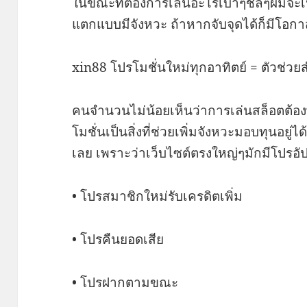
ในขณะที่ต้องการเล่นอะไรเบาๆชิลๆผมจะเป
แตกแบบมีจังหวะ ถ้าหากจับจุดได้ก็มีโอ
xin88 โปรโมชั่นใหม่ทุกอาทิตย์ = ตัวช่ว
คนจำนวนไม่น้อยเห็นว่าการเล่นสล็อตต้องพ
โมชั่นเป็นสิ่งที่ช่วยเพิ่มจังหวะมอบทุนอยู่
เลย เพราะว่าเว็บไซต์ตรงใหญ่ๆมักมีโปรอัป
• โปรสมาชิกใหม่รับเครดิตเพิ่ม
• โปรคืนยอดเสีย
• โปรฝากตามขณะ