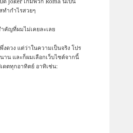
ิด Joker เกมพวก Roma นี่เป็น
กาสทำกำไรสวยๆ
ยสำคัญที่ผมไม่เคยละเลย
ึ่งดวง แต่ว่าในความเป็นจริง โปร
ได้นาน และก็ผมเลือกเว็บไซต์จากนี้
เดตทุกอาทิตย์ อาทิเช่น: