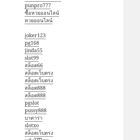
punpro777
ซื้อหวยออนไลน์
หวยออนไลน์
joker123
pg168
jinda55
slot99
สล็อต66
สล็อตเว็บตรง
สล็อตเว็บตรง
สล็อต888
สล็อต888
pgslot
pussy888
บาคาร่า
slotxo
สล็อตเว็บตรง