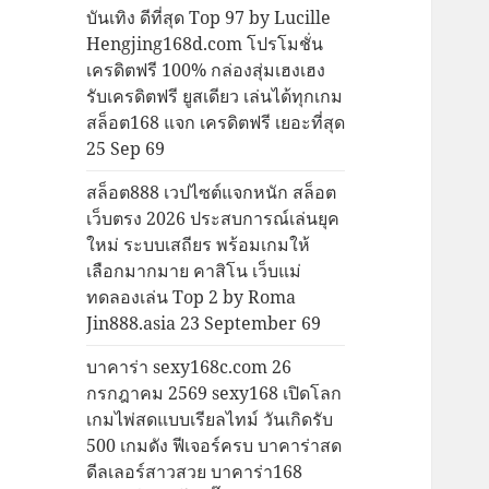
บันเทิง ดีที่สุด Top 97 by Lucille
Hengjing168d.com โปรโมชั่น
เครดิตฟรี 100% กล่องสุ่มเฮงเฮง
รับเครดิตฟรี ยูสเดียว เล่นได้ทุกเกม
สล็อต168 แจก เครดิตฟรี เยอะที่สุด
25 Sep 69
สล็อต888 เวปไซต์แจกหนัก สล็อต
เว็บตรง 2026 ประสบการณ์เล่นยุค
ใหม่ ระบบเสถียร พร้อมเกมให้
เลือกมากมาย คาสิโน เว็บแม่
ทดลองเล่น Top 2 by Roma
Jin888.asia 23 September 69
บาคาร่า sexy168c.com 26
กรกฎาคม 2569 sexy168 เปิดโลก
เกมไพ่สดแบบเรียลไทม์ วันเกิดรับ
500 เกมดัง ฟีเจอร์ครบ บาคาร่าสด
ดีลเลอร์สาวสวย บาคาร่า168