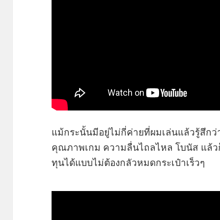
แม้กระนั้นมีอยู่ไม่กี่ค่ายที่ผมเล่นแล้วรู้สึกว
คุณภาพเกม ความลื่นไถลไหล โบนัส แล้วก็ โ
ทุนได้แบบไม่ต้องกลัวหมดกระเป๋าเร็วๆ