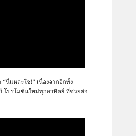
่า “นี่แหละใช่!” เนื่องจากอีกทั้ง
ปรโมชั่นใหม่ทุกอาทิตย์ ที่ช่วยต่อ