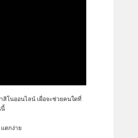
สิโนออนไลน์ เผื่อจะช่วยคนใดที่
นี้
แตกง่าย