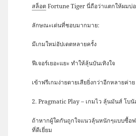
สล็อต
Fortune Tiger นี่ถือว่าแตกให้ผมบ่อ
ลักษณะเด่นที่ชอบมากมาย:
มีเกมใหม่อัปเดตหลายครั้ง
ฟีเจอร์เยอะแยะ ทำให้ลุ้นบันเทิงใจ
เข้าฟรีเกมง่ายดายเสียยิ่งกว่าอีกหลายค่าย
2. Pragmatic Play – เกมไว ลุ้นมันส์ โบนั
ถ้าหากผู้ใดกันถูกใจแนวลุ้นหนักๆแบบซื้อฟ
ที่ดีเยี่ยม