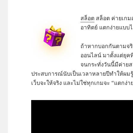
สล็อต
สล็อต ค่ายเกมส
อาทิตย์ แตกง่ายแบบไม
ถ้าหากบอกกันตามจริง
ออนไลน์ มาตั้งแต่ยุคที
จนกระทั่งวันนี้มีค่าย
ประสบการณ์นับเป็นเวลาหลายปีทำให้ผมรู้ดีว
เว็บจะให้จริง และไม่ใช่ทุกเกมจะ “แตกง่า