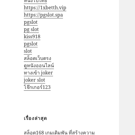
หนังโป๊ไทย
https://1xbetth.vip
https://pgslot.spa
pgslot
pg slot
kiss918
pgslot
slot
สล็อตเว็บตรง
ดูหนังออนไลน์
ทางเข้า joker
joker slot
โจ๊กเกอร์123
เรื่องล่าสุด
สล็อต168 เกมเดิมพัน ที่สร้างความ