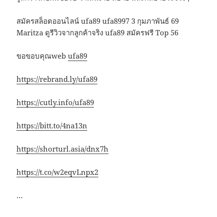
สมัครสล็อตออนไลน์ ufa89 ufa8997 3 กุมภาพันธ์ 69
Maritza ดูรีวิวจากลูกค้าจริง ufa89 สมัครฟรี Top 56
ขอขอบคุณweb
ufa89
https://rebrand.ly/ufa89
https://cutly.info/ufa89
https://bitt.to/4na13n
https://shorturl.asia/dnx7h
https://t.co/w2eqvLnpx2
…