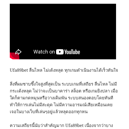
Ufa89bet ลื่นไหล ไม่เด้งหลุด ทุกเกมดำเนินงานได้เร็วทันใจ
สิ่งที่ผมซาบซึ้งใจสูงที่สุดเป็น ระบบเกมที่เสถียร ลื่นไหล ไม่มี
กระเด้งหลุด ไม่ว่าจะเป็นบาคาร่า สล็อต หรือเกมยิงปลา เมื่อ
ใดก็ตามกดหมุนหรือวางเดิมพัน ระบบสนองตอบโดยทันที
ทำให้การเล่นไม่มีสะดุด ไม่มีความอารมณ์เสียเหมือนเคย
เจอในบางเว็บที่เล่นๆอยู่แล้วหลุดออกทุกหน
ความเสถียรนี้นับว่าสำคัญมาก Ufa89bet เนื่องจากว่าบาง