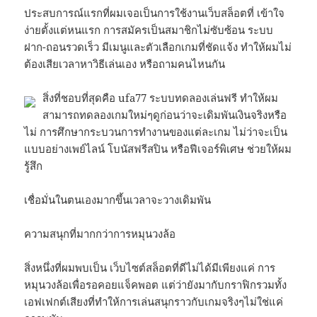
ประสบการณ์แรกที่ผมเจอเป็นการใช้งานเว็บสล็อตที่ เข้าใจ
ง่ายตั้งแต่หนแรก การสมัครเป็นสมาชิกไม่ซับซ้อน ระบบ
ฝาก-ถอนรวดเร็ว มีเมนูและตัวเลือกเกมที่ชัดแจ้ง ทำให้ผมไม่
ต้องเสียเวลาหาวิธีเล่นเอง หรือถามคนไหนกัน
สิ่งที่ชอบที่สุดคือ ufa77 ระบบทดลองเล่นฟรี ทำให้ผม
สามารถทดลองเกมใหม่ๆดูก่อนว่าจะเดิมพันเงินจริงหรือ
ไม่ การศึกษากระบวนการทำงานของแต่ละเกม ไม่ว่าจะเป็น
แบบอย่างเพย์ไลน์ โบนัสฟรีสปิน หรือฟีเจอร์พิเศษ ช่วยให้ผม
รู้สึก
เชื่อมั่นในตนเองมากขึ้นเวลาจะวางเดิมพัน
ความสนุกที่มากกว่าการหมุนวงล้อ
สิ่งหนึ่งที่ผมพบเป็น เว็บไซต์สล็อตที่ดีไม่ได้มีเพียงแค่ การ
หมุนวงล้อเพื่อรอคอยแจ็คพอต แต่ว่ายังมากับกราฟิกรวมทั้ง
เอฟเฟกต์เสียงที่ทำให้การเล่นสนุกราวกับเกมจริงๆไม่ใช่แค่