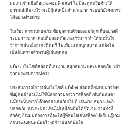
ผมเล่นผ่านมือถือและคอมพิวเตอร์ ไม่มีสะดุดหรือค้างให้
อารมณ์เสีย แม้ว่าจะมีผู้เล่นเป็นจำนวนมาก ระบบก็ยังจัดการ
ได้อย่างง่ายดาย
ในเรื่อง ความปลอดภัย ข้อมูลส่วนตัวของผมก็ถูกเก็บอย่างดี
ระบบการฝาก–ถอนก็ปลอดภัยและเร็วมาก ทำให้ผมมั่นใจ
ว่าการเล่น slot เครดิตฟรี ไม่เพียงแต่สนุกสนาน แต่ยังไม่
เป็นอันตรายสำหรับผู้เล่นทุกคน
ufa77 เว็บไซต์สล็อตที่เล่นง่าย สนุกสนาน และปลอดภัย: เล่า
จากประสบการณ์ตรง
ประสบการณ์การเล่นเว็บไซต์ ufabet สล็อตที่ผมพบมาจริงๆ
ซึ่งผู้คนจำนวนไม่ใช้น้อยอาจมองว่า “สล็อตก็เช่นกันหมด”
แม้กระนั้นหากได้ทดลองเล่นกับเว็บที่ เล่นง่าย สนุก และก็
ปลอดภัย คุณจะมองเห็นไม่เหมือนกันได้ชัดเจน รวมทั้งที่
สำคัญเป็นผมต้องการที่จะให้ผู้ที่สนใจเล่นสล็อตได้เรียนรู้เกม
ก่อนจะลงทุนพนันจริงๆอย่างมั่นอกมั่นใจ