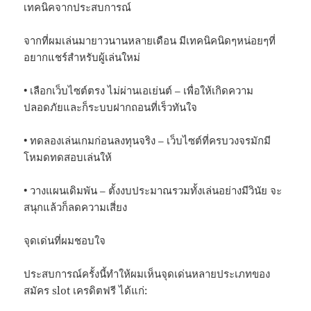
เทคนิคจากประสบการณ์
จากที่ผมเล่นมายาวนานหลายเดือน มีเทคนิคนิดๆหน่อยๆที่
อยากแชร์สำหรับผู้เล่นใหม่
• เลือกเว็บไซต์ตรง ไม่ผ่านเอเย่นต์ – เพื่อให้เกิดความ
ปลอดภัยและก็ระบบฝากถอนที่เร็วทันใจ
• ทดลองเล่นเกมก่อนลงทุนจริง – เว็บไซต์ที่ครบวงจรมักมี
โหมดทดสอบเล่นให้
• วางแผนเดิมพัน – ตั้งงบประมาณรวมทั้งเล่นอย่างมีวินัย จะ
สนุกแล้วก็ลดความเสี่ยง
จุดเด่นที่ผมชอบใจ
ประสบการณ์ครั้งนี้ทำให้ผมเห็นจุดเด่นหลายประเภทของ
สมัคร slot เครดิตฟรี ได้แก่: