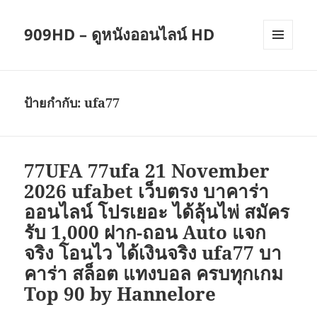
909HD – ดูหนังออนไลน์ HD
เมนู
และวิด
เจ็ต
ป้ายกำกับ:
ufa77
77UFA 77ufa 21 November
2026 ufabet เว็บตรง บาคาร่า
ออนไลน์ โปรเยอะ ได้ลุ้นไพ่ สมัคร
รับ 1,000 ฝาก-ถอน Auto แจก
จริง โอนไว ได้เงินจริง ufa77 บา
คาร่า สล็อต แทงบอล ครบทุกเกม
Top 90 by Hannelore