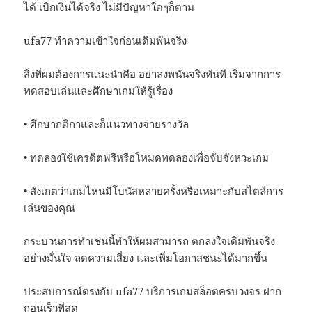
ได้ เบิกเงินได้จริง ไม่มีปัญหาใดๆก็ตาม
ufa77 ทำความเข้าใจก่อนเดิมพันจริง
สิ่งที่ผมต้องการแนะนำคือ อย่าลงพนันจริงทันที เริ่มจากการ
ทดสอบเล่นและศึกษาเกมให้รู้เรื่อง
• ศึกษากติกาและก็แนวทางจ่ายรางวัล
• ทดลองใช้เครดิตฟรีหรือโหมดทดลองเพื่อจับจังหวะเกม
• สังเกตว่าเกมไหนมีโบนัสหลายครั้งหรือเหมาะกับสไตล์การ
เล่นของคุณ
กระบวนการทำเช่นนี้ทำให้ผมสามารถ ตกลงใจเดิมพันจริง
อย่างมั่นใจ ลดความเสี่ยง และเพิ่มโอกาสชนะได้มากขึ้น
ประสบการณ์ตรงกับ ufa77 บริการเกมสล็อตครบวงจร ฝาก
ถอนเร็วที่สุด