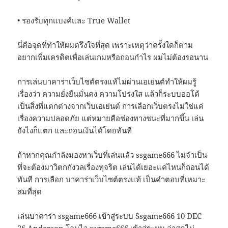
• รองรับทุกแบงค์และ True Wallet
นี่คือจุดที่ทำให้ผมตรึงใจที่สุด เพราะเหตุว่าครั้งใดก็ตาม
อยากเพิ่มเครดิตเพื่อเล่นเกมหรือถอนกำไร ผมไม่ต้องรอนาน
การเล่นบาคาร่าเว็บไซต์ตรงแท้ไม่ผ่านเอเย่นต์ทำให้ผมรู้
เรื่องว่า ความยั่งยืนมั่นคง ความโปร่งใส แล้วก็ระบบออโต้
เป็นสิ่งที่แตกต่างจากเว็บเอเย่นต์ การเลือกเว็บตรงไม่ใช่แค่
เรื่องความปลอดภัย แต่หมายคือช่องทางชนะที่มากขึ้น เล่น
ยังไงก็แตก และถอนเงินได้โดยทันที
ถ้าหากคุณกำลังมองหาเว็บที่เล่นแล้ว ssgame666 ไม่จำเป็น
ที่จะต้องมาวิตกกังวลเรื่องทุจริต เล่นได้เยอะแค่ไหนก็ถอนได้
ทันที การเลือก บาคาร่าเว็บไซต์ตรงแท้ เป็นคำตอบที่เหมาะ
สมที่สุด
เล่นบาคาร่า ssgame666 เข้าสู่ระบบ Ssgame666 10 DEC
26 Anderson โอนไว ssgame666 เข้าสู่ระบบ ล่าสุดไม่