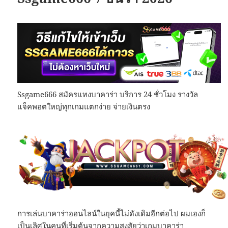
Ssgame666 สมัครแทงบาคาร่า บริการ 24 ชั่วโมง รางวัล
แจ็คพอตใหญ่ทุกเกมแตกง่าย จ่ายเงินตรง
การเล่นบาคาร่าออนไลน์ในยุคนี้ไม่ดังเดิมอีกต่อไป ผมเองก็
เป็นเลิศในคนที่เริ่มต้นจากความสงสัยว่าเกมบาคาร่า