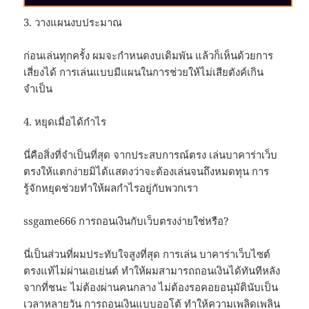
3. วางแผนงบประมาณ
ก่อนเล่นทุกครั้ง ผมจะกำหนดงบเดิมพัน แล้วก็เห็นด้วยการ
เสี่ยงได้ การเล่นแบบมีแผนในการช่วยให้ไม่เสียตังค์เกิน
จำเป็น
4. หยุดเมื่อได้กำไร
นี่คือสิ่งที่จำเป็นที่สุด จากประสบการณ์ตรง เล่นบาคาร่าเว็บ
ตรงให้แตกง่ายมิได้แสดงว่าจะต้องเล่นจนถึงหมดทุน การ
รู้จักหยุดช่วยทำให้ผลกำไรอยู่กับพวกเรา
ssgame666 การถอนเงินกับเว็บตรงง่ายใช่หรือ?
นี่เป็นส่วนที่ผมประทับใจสูงที่สุด การเล่น บาคาร่าเว็บไซต์
ตรงแท้ไม่ผ่านเอเย่นต์ ทำให้ผมสามารถถอนเงินได้ทันทีหลัง
จากที่ชนะ ไม่ต้องผ่านคนกลาง ไม่ต้องรอคอยอนุมัตินับเป็น
เวลาหลายวัน การถอนเงินแบบออโต้ ทำให้ความเพลิดเพลิน