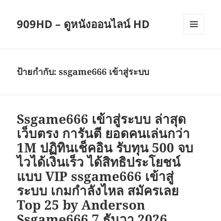
909HD – ดูหนังออนไลน์ HD
เมนู
และวิด
เจ็ต
ป้ายกำกับ:
ssgame666 เข้าสู่ระบบ
Ssgame666 เข้าสู่ระบบ ล่าสุด
เว็บตรง การันตี ยอดคนเล่นกว่า
1M ปฏิทินเช็คอิน รับทุน 500 จบ
ไวได้เงินเร็ว ได้สิทธิประโยชน์
แบบ VIP ssgame666 เข้าสู่
ระบบ เกมกำลังไหล สมัครเลย
Top 25 by Anderson
Ssgame666 7 ธันวา 2026