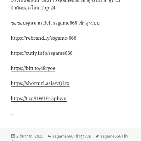
จำกัดยอดโอน Top 24
ขอขอบคุณมาก Ref.
ssgame666 เข้าสู่ระบบ
https://rebrand.ly/ssgame-666
https://cutly.info/ssgame666
https://bitt.to/48ryoe
https://shorturl.asia/vQLtx
https://t.co/UWIFrGpbwn
…
เขียน
หมวด
ป้าย
2 ธันวาคม 2025
ssgame666 เข้าสู่ระบบ
ssgame666 เข้า