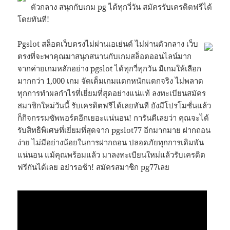
ตัวกลาง สนุกกับเกม pg ได้ทุกวี่วัน สมัครรับเครดิตฟรีได้
โดยทันที!
Pgslot สล็อตเว็บตรงไม่ผ่านเอเย่นต์ ไม่ผ่านตัวกลาง เว็บ
ตรงที่จะพาคุณมาสนุกสนานกับเกมสล็อตออนไลน์มาก
จากค่ายเกมหลักอย่าง pgslot ได้ทุกวี่ทุกวัน มีเกมให้เลือก
มากกว่า 1,000 เกม จัดเต็มเกมแตกหนักแตกจริง ไม่พลาด
ทุกการทำผลกำไรที่เยี่ยมที่สุดอย่างแน่แท้ ลงทะเบียนสมัคร
สมาชิกใหม่วันนี้ รับเครดิตฟรีได้เลยทันที ยังมีโปรโมชั่นแล้ว
ก็กิจกรรมซัพพอร์ตอีกเยอะแน่นอน! การันตีเลยว่า คุณจะได้
รับสิทธิพิเศษที่เยี่ยมที่สุดจาก pgslot77 อีกมากมาย ฝากถอน
ง่าย ไม่มีอย่างน้อยในการฝากถอน ปลอดภัยทุกการเดิมพัน
แน่นอน แม้คุณพร้อมแล้ว มาลงทะเบียนใหม่แล้วรับเครดิต
ฟรีกันได้เลย อย่ารอช้า! สมัครสมาชิก pg77เลย