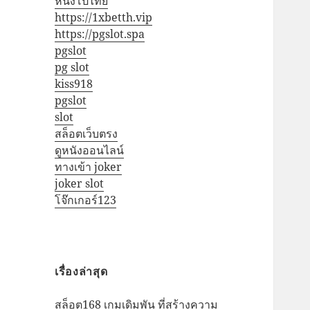
หนังโป๊ไทย
https://1xbetth.vip
https://pgslot.spa
pgslot
pg slot
kiss918
pgslot
slot
สล็อตเว็บตรง
ดูหนังออนไลน์
ทางเข้า joker
joker slot
โจ๊กเกอร์123
เรื่องล่าสุด
สล็อต168 เกมเดิมพัน ที่สร้างความ