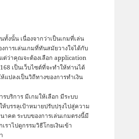
ั้งนั้น เนื่องจากว่าเป็นเกมที่เล่น
องการเล่นเกมที่ทันสมัยวางใจได้กับ
แต่ว่าคุณจะต้องเลือก application
t168 เป็นเว็บไซต์ที่จะทำให้ท่านได้
ห้แปลงเป็นวิถีทางของการทำเงิน
การบริการ มีเกมให้เลือก มีระบบ
ทำให้บรรลุเป้าหมายปรับปรุงไปสู่ความ
ยๆในอนาคต ระบบของการเล่นเกมตรงนี้มี
เราไปดูกรรมวิธีโกยเงินเข้า
่า