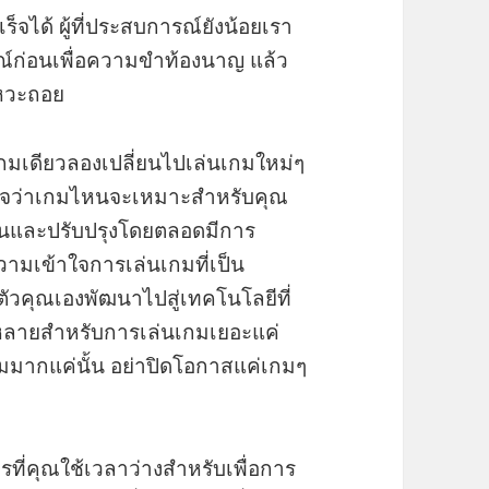
จได้ ผู้ที่ประสบการณ์ยังน้อยเรา
์ก่อนเพื่อความขำท้องนาญ แล้ว
งหวะถอย
กมเดียวลองเปลี่ยนไปเล่นเกมใหม่ๆ
าใจว่าเกมไหนจะเหมาะสำหรับคุณ
่ยนและปรับปรุงโดยตลอดมีการ
ามเข้าใจการเล่นเกมที่เป็น
้ตัวคุณเองพัฒนาไปสู่เทคโนโลยีที่
ากหลายสำหรับการเล่นเกมเยอะแค่
มมากแค่นั้น อย่าปิดโอกาสแค่เกมๆ
ที่คุณใช้เวลาว่างสำหรับเพื่อการ