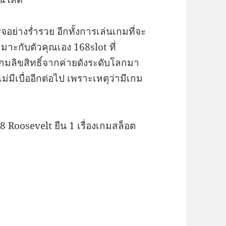
จอย่างร่ำรวย อีกทั้งการเล่นเกมที่จะ
หมาะกับตัวคุณเอง 168slot ที่
เกมลิขสิทธิ์จากค่ายดังระดับโลกมา
่มีเบื่ออีกต่อไป เพราะเหตุว่ามีเกม
Roosevelt ยืน 1 เรื่องเกมสล็อต