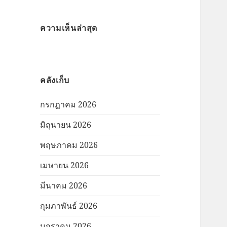
ความเห็นล่าสุด
คลังเก็บ
กรกฎาคม 2026
มิถุนายน 2026
พฤษภาคม 2026
เมษายน 2026
มีนาคม 2026
กุมภาพันธ์ 2026
มกราคม 2026