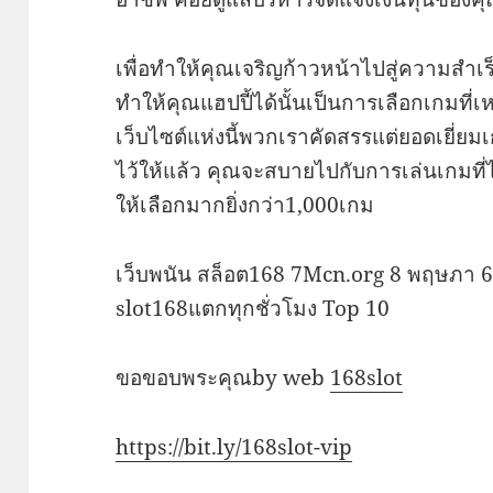
เพื่อทำให้คุณเจริญก้าวหน้าไปสู่ความสำเร็
ทำให้คุณแฮปปี้ได้นั้นเป็นการเลือกเกมที่เ
เว็บไซต์แห่งนี้พวกเราคัดสรรแต่ยอดเยี่ยม
ไว้ให้แล้ว คุณจะสบายไปกับการเล่นเกมที่ไม
ให้เลือกมากยิ่งกว่า1,000เกม
เว็บพนัน สล็อต168 7Mcn.org 8 พฤษภา 68 
slot168แตกทุกชั่วโมง Top 10
ขอขอบพระคุณby web
168slot
https://bit.ly/168slot-vip