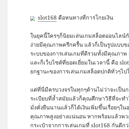
slot168
คือหนทางที่การโกยเงิน
ในยุคนี้ใครๆก็นิยมเล่นเกมสล็อตออนไลน์กันท
ง่ายมีคุณภาพครึกครื้น แล้วก็เป็นรูปแบบข
ระบบของการเล่นเกมที่ดีรวมทั้งมีคุณภาพ 
และก็เว็บไซต์ที่ยอดเยี่ยมในเวลานี้ คือ slo
ยกฐานะของการเล่นเกมสล็อตปกติทั่วๆไปใ
แต่ที่นี่มีครบวงจรในทุกๆด้านไม่ว่าจะเป็น
ระเบียบที่ล้ำสมัยแล้วก็คุณศึกษาวิธีที่จะ
มั่งคั่งยืนนานแล้วก็ได้เงินเพิ่มขึ้นเรื่อ
คุณภาพสูงอย่างแน่นอน หากพร้อมแล้วพวก
กระเป๋าจากการเล่นเกมที่ slot168 กันดีกว