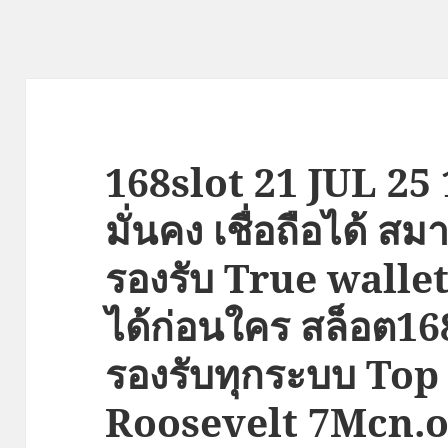
168slot 21 JUL 25
มั่นคง เชื่อถือได้ ส
รองรับ True wallet
ได้ก่อนใคร สล็อต16
รองรับทุกระบบ Top
Roosevelt 7Mcn.