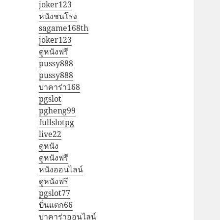
joker123
หนังชนโรง
sagame168th
joker123
ดูหนังฟรี
pussy888
pussy888
บาคาร่า168
pgslot
pgheng99
fullslotpg
live22
ดูหนัง
ดูหนังฟรี
หนังออนไลน์
ดูหนังฟรี
pgslot77
ปั่นแตก66
บาคาร่าออนไลน์