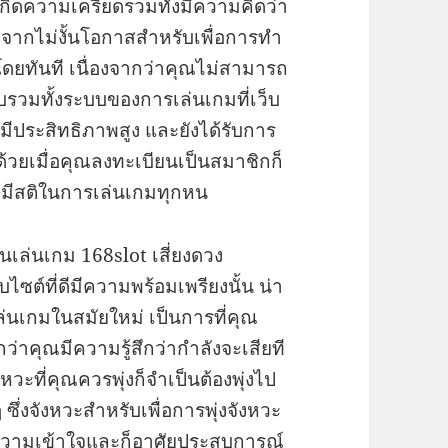
นเกิดความเครียดรวมทั้งมีความคิดว่า
องจากไม่งั้นโอกาสสำหรับเพื่อการทำ
ดยทันที เนื่องจากว่าคุณไม่สามารถ
บบรวมทั้งระบบของการเล่นเกมที่เว็บ
่ามีประสิทธิภาพสูง และยังได้รับการ
ด้วยเมื่อคุณลงทะเบียนเป็นสมาชิกก็
จะมีสติในการเล่นเกมทุกหน
ินเล่นเกม 168slot เสี่ยงดวง
ไซต์ที่ดีมีความพร้อมเพรียงนั้น น่า
นเกมในสมัยใหม่ เป็นการที่คุณ
ว่าคุณมีความรู้สึกว่ากำลังจะเสียที
วะที่คุณควรพุ่งก็จำเป็นต้องพุ่งไป
ซึ่งจังหวะสำหรับเพื่อการพุ่งจังหวะ
ทำความเข้าใจและก็อาศัยประสบการณ์