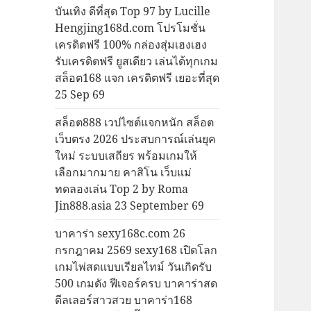
บันเทิง ดีที่สุด Top 97 by Lucille
Hengjing168d.com โปรโมชั่น
เครดิตฟรี 100% กล่องสุ่มเฮงเฮง
รับเครดิตฟรี ยูสเดียว เล่นได้ทุกเกม
สล็อต168 แจก เครดิตฟรี เยอะที่สุด
25 Sep 69
สล็อต888 เวปไซต์แจกหนัก สล็อต
เว็บตรง 2026 ประสบการณ์เล่นยุค
ใหม่ ระบบเสถียร พร้อมเกมให้
เลือกมากมาย คาสิโน เว็บแม่
ทดลองเล่น Top 2 by Roma
Jin888.asia 23 September 69
บาคาร่า sexy168c.com 26
กรกฎาคม 2569 sexy168 เปิดโลก
เกมไพ่สดแบบเรียลไทม์ วันเกิดรับ
500 เกมดัง ฟีเจอร์ครบ บาคาร่าสด
ดีลเลอร์สาวสวย บาคาร่า168