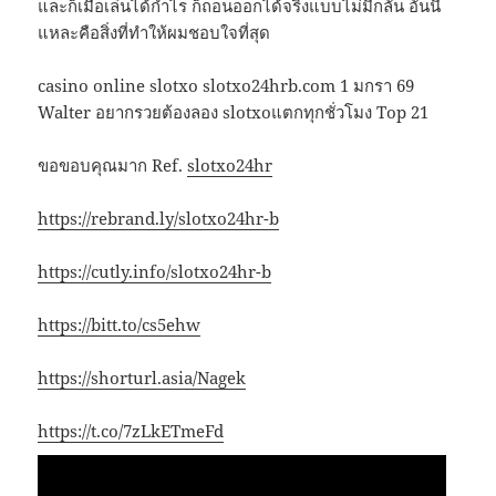
และก็เมื่อเล่นได้กำไร ก็ถอนออกได้จริงแบบไม่มีกลั้น อันนี้
แหละคือสิ่งที่ทำให้ผมชอบใจที่สุด
casino online slotxo slotxo24hrb.com 1 มกรา 69
Walter อยากรวยต้องลอง slotxoแตกทุกชั่วโมง Top 21
ขอขอบคุณมาก Ref.
slotxo24hr
https://rebrand.ly/slotxo24hr-b
https://cutly.info/slotxo24hr-b
https://bitt.to/cs5ehw
https://shorturl.asia/Nagek
https://t.co/7zLkETmeFd