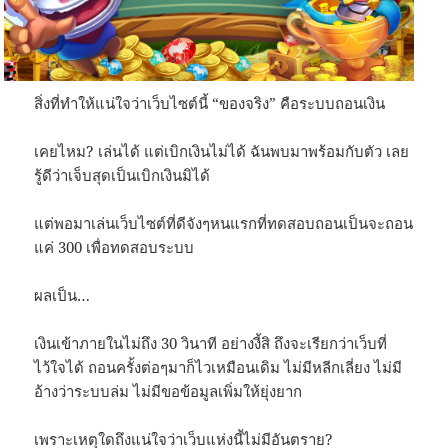
สิ่งที่ทำให้แน่ใจว่าเว็บไซต์นี้ “ของจริง” คือระบบถอนเงิน
เคยไหม? เล่นได้ แต่เบิกเงินไม่ได้ ฉันพบมาพร้อมกับตัว เลย
รู้ดีว่าเจ็บสุดเป็นเบิกเงินมิได้
แต่พอมาเล่นเว็บไซต์ที่ดีจังๆหนแรกที่ทดสอบถอนเป็นจะถอน
แค่ 300 เพื่อทดสอบระบบ
ผลเป็น…
เงินเข้าภายในไม่ถึง 30 วินาที อย่างงี้สิ ถึงจะเรียกว่าเว็บที่
ไว้ใจได้ ถอนครั้งต่อๆมาก็ไวเหมือนเดิม ไม่มีหลีกเลี่ยง ไม่มี
อ้างว่าระบบล่ม ไม่มีขอข้อมูลเพิ่มให้ยุ่งยาก
เพราะเหตุใดถึงแน่ใจว่าเว็บแห่งนี้ไม่มีอันตราย?