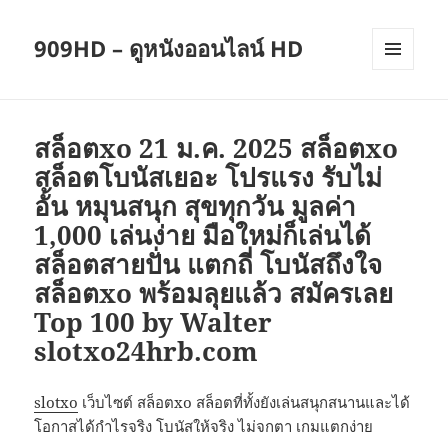
909HD – ดูหนังออนไลน์ HD
เมนู
และวิด
เจ็ต
สล็อตxo 21 ม.ค. 2025 สล็อตxo
สล็อตโบนัสเยอะ โปรแรง รับไม่
อั้น หมุนสนุก สุขทุกวัน มูลค่า
1,000 เล่นง่าย มือใหม่ก็เล่นได้
สล็อตสายปั่น แตกถี่ โบนัสถึงใจ
สล็อตxo พร้อมลุยแล้ว สมัครเลย
Top 100 by Walter
slotxo24hrb.com
slotxo
เว็บไซต์ สล็อตxo สล็อตที่ทั้งยังเล่นสนุกสนานและได้
โอกาสได้กำไรจริง โบนัสให้จริง ไม่จกตา เกมแตกง่าย