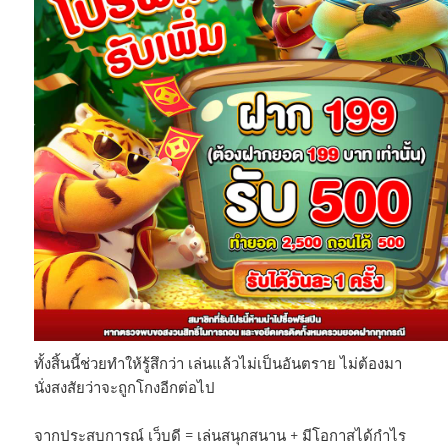
ทั้งสิ้นนี้ช่วยทำให้รู้สึกว่า เล่นแล้วไม่เป็นอันตราย ไม่ต้องมา
นั่งสงสัยว่าจะถูกโกงอีกต่อไป
จากประสบการณ์ เว็บดี = เล่นสนุกสนาน + มีโอกาสได้กำไร