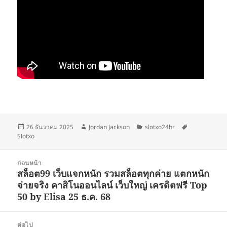
เขียน
ผู้
หมวด
ป้าย
26 ธันวาคม 2025
Jordan Jackson
slotxo24hr
เมื่อ
เขียน
หมู่
กำกับ
Slotxo
แนะแนว
ก่อนหน้า
เรื่อง
สล็อต99 เว็บแจกหนัก รวมสล็อตทุกค่าย แตกหนัก
เรื่อง
จ่ายจริง คาสิโนออนไลน์ เว็บใหญ่ เครดิตฟรี Top
ก่อน
50 by Elisa 25 ธ.ค. 68
หน้า:
ต่อไป