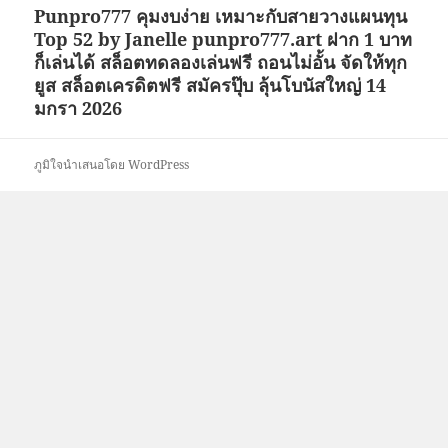
Punpro777 คุมงบง่าย เหมาะกับสายวางแผนทุน
เรื่อง
Top 52 by Janelle punpro777.art ฝาก 1 บาท
ต่อ
ก็เล่นได้ สล็อตทดลองเล่นฟรี ถอนไม่อั้น จัดให้ทุก
ไป:
ยูส สล็อตเครดิตฟรี สมัครปุ๊บ ลุ้นโบนัสใหญ่ 14
มกรา 2026
ภูมิใจนำเสนอโดย WordPress