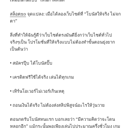
สล็อตxo
จุดแปลง: เมื่อได้ลองเว็บไซต์ที่ “โบนัสให้จริง ไม่จก
ตา”
สิ่งที่ทำให้ฉันรู้ดีว่าเว็บไซต์ตรงมันดียิ่งกว่าเว็บไซต์ทั่วไป
จริงๆเป็น โปรโมชั่นที่ให้จริงแบบไม่ต้องทำขั้นตอนยุ่งยาก
เป็นต้นว่า
• สมัครปุ๊บ ได้โบนัสปั๊บ
• เครดิตฟรีใช้ได้จริง เล่นได้ทุกเกม
• เทิร์นโอเวอร์ไม่เวอร์เกินเหตุ
• ถอนเงินได้จริง ไม่ต้องส่งสลิปพิสูจน์อะไรให้วุ่นวาย
ตอนกดรับโบนัสหนแรก บอกเลยว่า “มีความคิดว่าจะโดน
หลอกอีก” แม้กระนั้นพอเพียงเล่นไปประมาณครึ่งชั่วโมง เกม