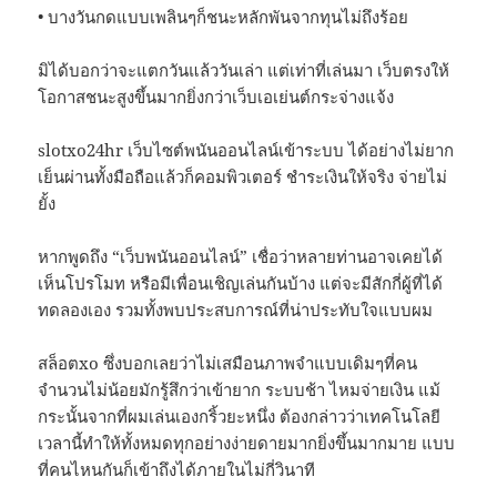
• บางวันกดแบบเพลินๆก็ชนะหลักพันจากทุนไม่ถึงร้อย
มิได้บอกว่าจะแตกวันแล้ววันเล่า แต่เท่าที่เล่นมา เว็บตรงให้
โอกาสชนะสูงขึ้นมากยิ่งกว่าเว็บเอเย่นต์กระจ่างแจ้ง
slotxo24hr เว็บไซต์พนันออนไลน์เข้าระบบ ได้อย่างไม่ยาก
เย็นผ่านทั้งมือถือแล้วก็คอมพิวเตอร์ ชำระเงินให้จริง จ่ายไม่
ยั้ง
หากพูดถึง “เว็บพนันออนไลน์” เชื่อว่าหลายท่านอาจเคยได้
เห็นโปรโมท หรือมีเพื่อนเชิญเล่นกันบ้าง แต่จะมีสักกี่ผู้ที่ได้
ทดลองเอง รวมทั้งพบประสบการณ์ที่น่าประทับใจแบบผม
สล็อตxo ซึ่งบอกเลยว่าไม่เสมือนภาพจำแบบเดิมๆที่คน
จำนวนไม่น้อยมักรู้สึกว่าเข้ายาก ระบบช้า ไหมจ่ายเงิน แม้
กระนั้นจากที่ผมเล่นเองกริ้วยะหนึ่ง ต้องกล่าวว่าเทคโนโลยี
เวลานี้ทำให้ทั้งหมดทุกอย่างง่ายดายมากยิ่งขึ้นมากมาย แบบ
ที่คนไหนกันก็เข้าถึงได้ภายในไม่กี่วินาที