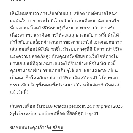
เห็นไหมครับว่า การเลือกเว็บแบบ สล็อต นั้นดีขนาดไหน?
ผมมั่นใจว่า อาจจะไม่มีเว็บพนันเว็บไหนที่จะมานั่งบอกหรือ
ชี้แจงเกมสล็อต168ให้ท่านรู้เรื่องมากเท่าเราแล้วล่ะขอรับ
เนื่องจากพวกเราต้องการให้คุณสนุกสนานกับการเริ่มต้นได้
กำไรกับเกมสล็อตจำนวนมากของพวกเราได้ เอนจอยกับการ
เล่นเกมสล็อต168ได้มากขึ้น มีระบบต่างๆที่ดี มีความน่าไว้ใจ
และความปลอดภัยสูง เป็นคุณทรัพย์สินของเว็บไซต์ตรงไม่
ผ่านเอเย่นต์ที่คุณเหมาะสมจะได้รับอย่างแท้จริง ทั้งผองนี้
คุณสามารถเข้ามารับแบบเต็มๆได้เลย เพียงแค่ลงทะเบียน
เป็นสมาชิกใหม่กับเราfaro168เท่านั้น สมัครฟรี ไร้ค่าขนบ
ธรรมเนียมใดๆทั้งหมดทั้งปวงแน่ๆ สมัครเป็นสมาชิกใหม่ได้
แล้ววันนี้!
เว็บตรงสล็อต faro168 watchspec.com 24 กรกฎาคม 2025
Sylvia casino online สล็อต ที่ฮิตที่สุด Top 31
ขอขอบพระคุณอ้างอิง
สล็อต