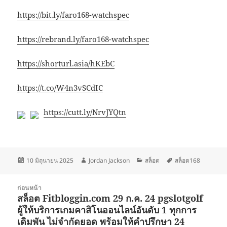
https://bit.ly/faro168-watchspec
https://rebrand.ly/faro168-watchspec
https://shorturl.asia/hKEbC
https://t.co/W4n3vSCdIC
https://cutt.ly/NrvJYQtn
เขียน
ผู้
หมวด
ป้าย
10 มิถุนายน 2025
Jordan Jackson
สล็อต
สล็อต168
เมื่อ
เขียน
หมู่
กำกับ
แนะแนว
ก่อนหน้า
เรื่อง
สล็อต Fitbloggin.com 29 ก.ค. 24 pgslotgolf
เรื่อง
ผู้ให้บริการเกมคาสิโนออนไลน์อันดับ 1 ทุกการ
ก่อน
เดิมพัน ไม่จำกัดยอด พร้อมให้คำปรึกษา 24
หน้า: