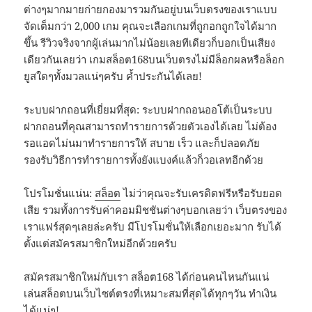
ต่างๆมากมายก่ายกองมารวมกันอยู่บนเว็บตรงของเราแบบ
จัดเต็มกว่า 2,000 เกม คุณจะเลือกเกมที่ถูกอกถูกใจได้มาก
ขึ้น รีวิวจริงจากผู้เล่นมากไม่น้อยเลยทีเดียวก็บอกเป็นเสียง
เดียวกันเลยว่า เกมสล็อต168บนเว็บตรงไม่มีล็อกผลหรือล็อก
ยูสใดๆทั้งมวลแน่ๆครับ ค้ำประกันได้เลย!
ระบบฝากถอนที่เยี่ยมที่สุด: ระบบฝากถอนออโต้เป็นระบบ
ฝากถอนที่คุณสามารถทำรายการด้วยตัวเองได้เลย ไม่ต้อง
รอแอดไม่นมาทำรายการให้ สบาย เร็ว และก็ปลอดภัย
รองรับวิธีการทำรายการทั้งยังแบงค์แล้วก็วอเลทอีกด้วย
โปรโมชั่นแน่น:
สล็อต
ไม่ว่าคุณจะรับเครดิตฟรีหรือรับยอด
เสีย รวมทั้งการรับค่าคอมมิชชันต่างๆบอกเลยว่า เว็บตรงของ
เราแฟร์สุดๆเลยล่ะครับ มีโปรโมชั่นให้เลือกเยอะมาก รับได้
ตั้งแต่สมัครสมาชิกใหม่อีกด้วยครับ
สมัครสมาชิกใหม่กับเรา สล็อต168 ได้ก่อนคนไหนกันแน่
เล่นสล็อตบนเว็บไซต์ตรงที่เหมาะสมที่สุดได้ทุกๆวัน ทำเงิน
ได้แน่ๆ!