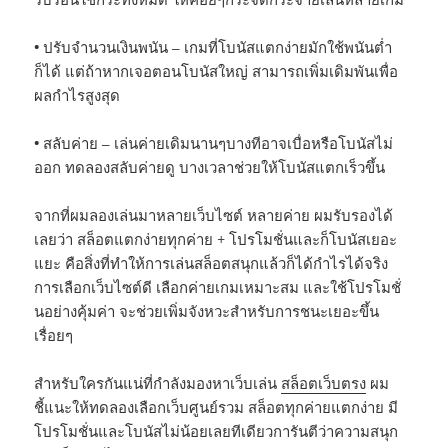
• ปรับจำนวนเงินพนัน – เกมที่โบนัสแตกง่ายมักใช้พนันต่ำ
ก็ได้ แต่ถ้าหากเจอตอนโบนัสใหญ่ สามารถเพิ่มเดิมพันเพื่อ
ผลกำไรสูงสุด
• สลับค่าย – เล่นค่ายเดิมนานๆบางทีอาจเบื่อหรือโบนัสไม่
ออก ทดลองสลับค่ายดู บางเวลาช่วยให้โบนัสแตกเร็วขึ้น
จากที่ผมลองเล่นมาหลายเว็บไซต์ หลายค่าย ผมรับรองได้
เลยว่า สล็อตแตกง่ายทุกค่าย + โปรโมชั่นและก็โบนัสเยอะ
แยะ คือสิ่งที่ทำให้การเล่นสล็อตสนุกแล้วก็ได้กำไรได้จริง
การเลือกเว็บไซต์ดี เลือกค่ายเกมเหมาะสม และใช้โปรโมชั่
นอย่างคุ้มค่า จะช่วยเพิ่มจังหวะสำหรับการชนะเยอะขึ้น
เรื่อยๆ
สำหรับใครกันแน่ที่กำลังมองหาเว็บเล่น
สล็อตเว็บตรง
ผม
ชี้แนะให้ทดลองเลือกเว็บศูนย์รวม สล็อตทุกค่ายแตกง่าย มี
โปรโมชั่นและโบนัสไม่น้อยเลยทีเดียวการันตีว่าความสนุก