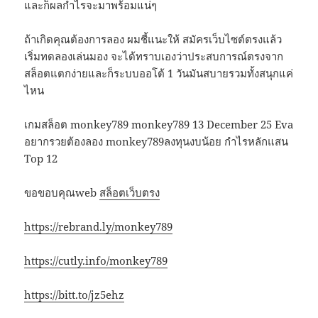
และก็ผลกำไรจะมาพร้อมแน่ๆ
ถ้าเกิดคุณต้องการลอง ผมชี้แนะให้ สมัครเว็บไซต์ตรงแล้ว
เริ่มทดลองเล่นมอง จะได้ทราบเองว่าประสบการณ์ตรงจาก
สล็อตแตกง่ายและก็ระบบออโต้ 1 วันมันสบายรวมทั้งสนุกแค่
ไหน
เกมสล็อต monkey789 monkey789 13 December 25 Eva
อยากรวยต้องลอง monkey789ลงทุนงบน้อย กำไรหลักแสน
Top 12
ขอขอบคุณweb
สล็อตเว็บตรง
https://rebrand.ly/monkey789
https://cutly.info/monkey789
https://bitt.to/jz5ehz