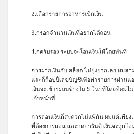
2.เลือกรายการอาหารเบิกเงิน
3.กรอกจำนวนเงินที่อยากได้ถอน
4.กดรับรอง ระบบจะโอนเงินให้โดยทันที
การฝากเงินกับ สล็อต ไม่ยุ่งยากเลย ผมสาม
และก็ก็อปปี้เลขบัญชีเพื่อทำรายการผ่านแอป
เงินจะเข้าระบบข้างใน 5 วินาทีโดยที่ผมไ
เจ้าหน้าที่
การถอนเงินก็สะดวกไม่แพ้กัน ผมแค่เพียง
ที่ต้องการถอน และกดการันตี เงินจะถูกโอนเ