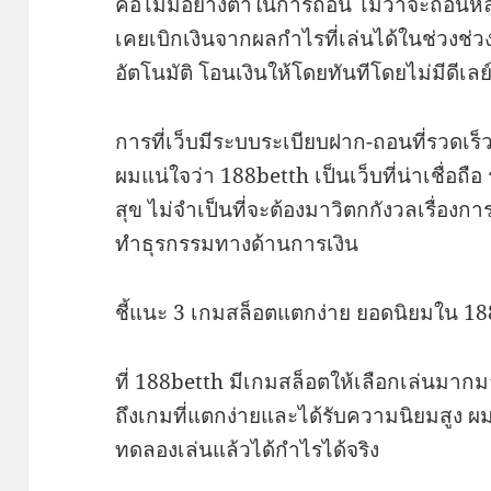
คือไม่มีอย่างต่ำในการถอน ไม่ว่าจะถอนห
เคยเบิกเงินจากผลกำไรที่เล่นได้ในช่วงช่วง
อัตโนมัติ โอนเงินให้โดยทันทีโดยไม่มีดีเลย
การที่เว็บมีระบบระเบียบฝาก-ถอนที่รวดเร็ว
ผมแน่ใจว่า 188betth เป็นเว็บที่น่าเชื่อถ
สุข ไม่จำเป็นที่จะต้องมาวิตกกังวลเรื่องก
ทำธุรกรรมทางด้านการเงิน
ชี้แนะ 3 เกมสล็อตแตกง่าย ยอดนิยมใน 1
ที่ 188betth มีเกมสล็อตให้เลือกเล่นมาก
ถึงเกมที่แตกง่ายและได้รับความนิยมสูง 
ทดลองเล่นแล้วได้กำไรได้จริง