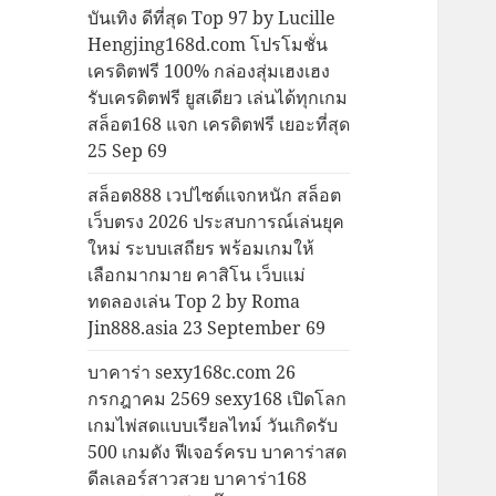
บันเทิง ดีที่สุด Top 97 by Lucille
Hengjing168d.com โปรโมชั่น
เครดิตฟรี 100% กล่องสุ่มเฮงเฮง
รับเครดิตฟรี ยูสเดียว เล่นได้ทุกเกม
สล็อต168 แจก เครดิตฟรี เยอะที่สุด
25 Sep 69
สล็อต888 เวปไซต์แจกหนัก สล็อต
เว็บตรง 2026 ประสบการณ์เล่นยุค
ใหม่ ระบบเสถียร พร้อมเกมให้
เลือกมากมาย คาสิโน เว็บแม่
ทดลองเล่น Top 2 by Roma
Jin888.asia 23 September 69
บาคาร่า sexy168c.com 26
กรกฎาคม 2569 sexy168 เปิดโลก
เกมไพ่สดแบบเรียลไทม์ วันเกิดรับ
500 เกมดัง ฟีเจอร์ครบ บาคาร่าสด
ดีลเลอร์สาวสวย บาคาร่า168