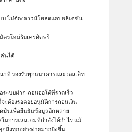
ระบบ ไม่ต้องดาวน์โหลดแอปพลิเคชัน
มัครใหม่รับเครดิตฟรี
ล่นได้
ินาที รองรับทุกธนาคารและวอลเล็ท
นคือระบบฝาก-ถอนออโต้ที่รวดเร็ว
ี่จะต้องรอคอยอนุมัติการถอนเงิน
ดมินเพื่อยืนยันข้อมูลอีกหลาย
นการเล่นเกมที่กำลังได้กำไร แม้
สิ่งทุกอย่างง่ายมากยิ่งขึ้น