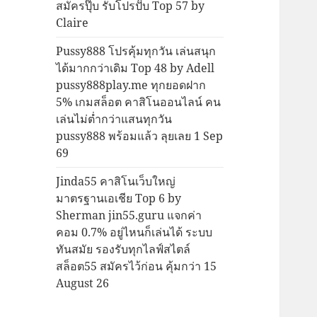
สมัครปุ๊บ รับโปรปั๊บ Top 57 by
Claire
Pussy888 โปรคุ้มทุกวัน เล่นสนุก
ได้มากกว่าเดิม Top 48 by Adell
pussy888play.me ทุกยอดฝาก
5% เกมสล็อต คาสิโนออนไลน์ คน
เล่นไม่ต่ำกว่าแสนทุกวัน
pussy888 พร้อมแล้ว ลุยเลย 1 Sep
69
Jinda55 คาสิโนเว็บใหญ่
มาตรฐานเอเชีย Top 6 by
Sherman jin55.guru แจกค่า
คอม 0.7% อยู่ไหนก็เล่นได้ ระบบ
ทันสมัย รองรับทุกไลฟ์สไตล์
สล็อต55 สมัครไว้ก่อน คุ้มกว่า 15
August 26