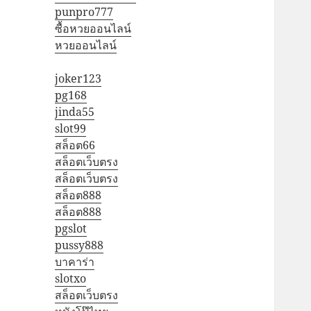
punpro777
ซื้อหวยออนไลน์
หวยออนไลน์
joker123
pg168
jinda55
slot99
สล็อต66
สล็อตเว็บตรง
สล็อตเว็บตรง
สล็อต888
สล็อต888
pgslot
pussy888
บาคาร่า
slotxo
สล็อตเว็บตรง