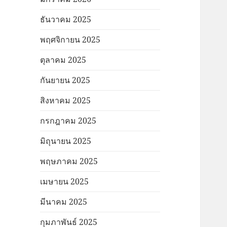
ธันวาคม 2025
พฤศจิกายน 2025
ตุลาคม 2025
กันยายน 2025
สิงหาคม 2025
กรกฎาคม 2025
มิถุนายน 2025
พฤษภาคม 2025
เมษายน 2025
มีนาคม 2025
กุมภาพันธ์ 2025