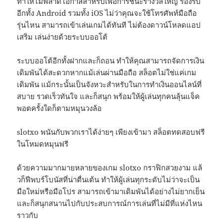
ทำให้ไม่พลาดโอกาสสำหรับเพื่อการชนะรางวัลใหญ่ รองรับ
อีกทั้ง Android รวมทั้ง iOS ไม่ว่าคุณจะใช้โทรศัพท์มือถือ
รุ่นไหน สามารถเข้าเล่นเกมได้ทันที ไม่ต้องดาวน์โหลดแอป
เสริม เล่นง่ายด้วยระบบออโต้
ระบบออโต้อีกทั้งฝากและก็ถอน ทำให้คุณสามารถจัดการเงิน
เดิมพันได้สะดวกหากแม้เล่นผ่านมือถือ สล็อตไม่ใช่แค่เกม
เดิมพัน แม้กระนั้นเป็นจังหวะสำหรับในการทำเงินออนไลน์ที่
สบาย รวดเร็วทันใจ และก็สนุก พร้อมให้ผู้เล่นทุกคนลุ้นแจ็ค
พอตครั้งใดก็ตามหมุนวงล้อ
slotxo พนันกับพวกเราได้ง่ายๆ เพียงเข้ามา สล็อตทดสอบฟรี
ในโหมดหมุนฟรี
ด้วยความมากมายหลายของเกม slotxo กราฟิกสวยงาม แล้
วก็ฟีพบร์โบนัสที่น่าตื่นเต้น ทำให้ผู้เล่นทุกระดับไม่ว่าจะเป็น
มือใหม่หรือมือโปร สามารถเข้ามาเดิมพันได้อย่างไม่ยากเย็น
และก็สนุกสนานไปกับประสบการณ์การเล่นที่ไม่มีที่แห่งไหน
ราวกับ