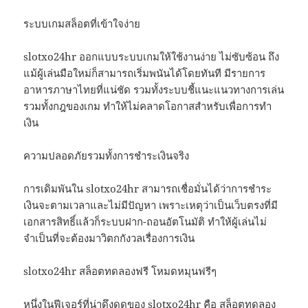
ระบบเกมสล็อตที่เข้าใจง่าย
slotxo24hr ออกแบบระบบเกมให้ใช้งานง่าย ไม่ซับซ้อน ถึง
แม้ผู้เล่นมือใหม่ก็สามารถเริ่มพนันได้โดยทันที มีรายการ
อาหารภาษาไทยที่แน่ชัด รวมทั้งระบบชี้แนะแนวทางการเล่น
รวมทั้งกฎของเกม ทำให้ไม่คลาดโอกาสสำหรับเพื่อการทำ
เงิน
ความปลอดภัยรวมทั้งการชำระเงินจริง
การเดิมพันใน slotxo24hr สามารถเชื่อมั่นได้ว่าการชำระ
เงินจะตามเวลาและไม่มีปัญหา เพราะเหตุว่าเป็นเว็บตรงที่มี
เอกสารสิทธิ์แล้วก็ระบบฝาก-ถอนอัตโนมัติ ทำให้ผู้เล่นไม่
จำเป็นที่จะต้องมาวิตกกังวลเรื่องการเงิน
slotxo24hr สล็อตทดลองฟรี โหมดหมุนฟรีๆ
หนึ่งในฟีเจอร์ที่น่าดึงดูดของ slotxo24hr คือ สล็อตทดลอง