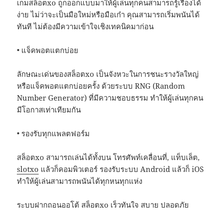
เกมสล็อตxo ถูกออกแบบมาให้ผู้เล่นทุกคนสามารถรู้เรื่องได้
ง่าย ไม่ว่าจะเป็นมือใหม่หรือมือเก๋า คุณสามารถเริ่มพนันได้
ทันที ไม่ต้องมีความเข้าใจเชิงเทคนิคมาก่อน
• แจ็คพอตแตกบ่อย
ลักษณะเด่นของสล็อตxo เป็นจังหวะในการชนะรางวัลใหญ่
หรือแจ็คพอตแตกบ่อยครั้ง ด้วยระบบ RNG (Random
Number Generator) ที่มีความชอบธรรม ทำให้ผู้เล่นทุกคน
มีโอกาสเท่าเทียมกัน
• รองรับทุกแพลตฟอร์ม
สล็อตxo สามารถเล่นได้ทั้งบน โทรศัพท์เคลื่อนที่, แท็บเล็ต,
slotxo
แล้วก็คอมพิวเตอร์ รองรับระบบ Android แล้วก็ iOS
ทำให้ผู้เล่นสามารถพนันได้ทุกหนทุกแห่ง
ระบบฝากถอนออโต้ สล็อตxo เร็วทันใจ สบาย ปลอดภัย