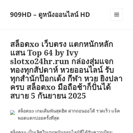
909HD – ดูหนังออนไลน์ HD
เมนู
และวิด
เจ็ต
สล็อตxo เว็บตรง แตกหนักหลัก
แสน Top 64 by Ivy
slotxo24hr.run กล่องสุ่มแจก
ทองทุกสัปดาห์ หวยออนไลน์ รับ
ทุกสำนักป๊อกเด้ง กีฬา หวย ยิงปลา
ครบ สล็อตxo มือถือช้าก็ปั่นได้
สบาย 5 กันยายน 2025
สล็อตxo เกมเดิมพันสุดฮิต ฝากถอนออโต้ รวดเร็ว แจ็ค
พอตแตกบ่อยครั้งที่สุด
สล็อตxo เป็นเลิศในเกมพนันออนไลน์ที่ได้รับความนิยม