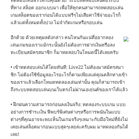
ทดสอบเล่นฟรีให้กับคุณด้วย! ระบบทดสอบเล่นคือระบบ
ที่ทาง สล็อต ออกแบบมา เพื่อให้ทุกคนสามารถทดสอบเล่น
เกมสล็อตของเราก่อนได้แบบฟรีๆไม่เสียค่าใช้จ่ายอะไรก็
แล้วแต่ทั้งหมดทั้งปวง ไม่จำกัดเกมหรือรอบเล่น
อีกด้วย ด้วยเหตุผลดังกล่าว คนไหนกันแน่ที่อยากลอง
เล่นเกมของเราแม้กระนั้นยังไม่ต้องการฝากเงินหรือลง
ทะเบียนสมัครสมาชิก ก็มาทดสอบในโหมดนี้ได้เลยครับ
• เข้าทดสอบเล่นได้โดยทันที: Live22 ไม่ต้องมาสมัครสมา
ชิก ไม่ต้องใช้ข้อมูลอะไรอะไรก็ตามเพียงแต่คุณคลิกทางเข้า
ของเราแล้วเลือกโหมดทดลองเล่นเท่านั้น คุณก็สามารถเข้า
ถึงระบบทดสอบเล่นบนเว็บตรงไม่ผ่านเอเย่นต์ของเราได้แล้ว
• ฝึกฝนความสามารถก่อนลงเงินจริง: ทดลองระบบเกม แบบ
อย่างการชำระเงิน ฟีพบร์พิเศษต่างๆหรือการพนันในแบบ
ต่างๆที่คุณอาจจะพบเห็นในเกมจริงๆเหมาะกับมือใหม่ที่ยังไม่
เคยเล่นสล็อตมาก่อนแบบสุดๆเลยล่ะครับผม มาทดลองกันได้
เลย!