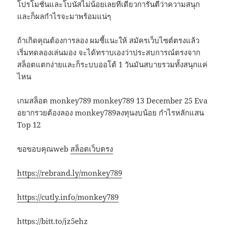
โปรโมชั่นและโบนัสไม่น้อยเลยทีเดียวการันตีว่าความสนุก
และก็ผลกำไรจะมาพร้อมแน่ๆ
ถ้าเกิดคุณต้องการลอง ผมชี้แนะให้ สมัครเว็บไซต์ตรงแล้ว
เริ่มทดลองเล่นมอง จะได้ทราบเองว่าประสบการณ์ตรงจาก
สล็อตแตกง่ายและก็ระบบออโต้ 1 วันมันสบายรวมทั้งสนุกแค่
ไหน
เกมสล็อต monkey789 monkey789 13 December 25 Eva
อยากรวยต้องลอง monkey789ลงทุนงบน้อย กำไรหลักแสน
Top 12
ขอขอบคุณweb
สล็อตเว็บตรง
https://rebrand.ly/monkey789
https://cutly.info/monkey789
https://bitt.to/jz5ehz