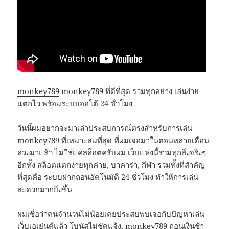
monkey789
monkey789 ที่ดีที่สุด รวมทุกอย่าง เล่นง่าย
แตกไว พร้อมระบบออโต้ 24 ชั่วโมง
วันนี้ผมอยากจะมาเล่าประสบการณ์ตรงสำหรับการเล่น
monkey789 ที่เหมาะสมที่สุด ที่ผมเจอมาในตอนหลายเดือน
ล่วงมาแล้ว ไม่ใช่แค่สล็อตครับผม เว็บแห่งนี้รวมทุกสิ่งจริงๆ
อีกทั้ง สล็อตแตกง่ายทุกค่าย, บาคาร่า, กีฬา รวมทั้งที่สำคัญ
ที่สุดคือ ระบบฝากถอนอัตโนมัติ 24 ชั่วโมง ทำให้การเล่น
สะดวกมากยิ่งขึ้น
ผมเชื่อว่าคนจำนวนไม่น้อยเคยประสบพบเจอกับปัญหาเล่น
เว็บเอเย่นต์แล้ว โบนัสไม่ชัดแจ้ง,
monkey789
ถอนเงินช้า