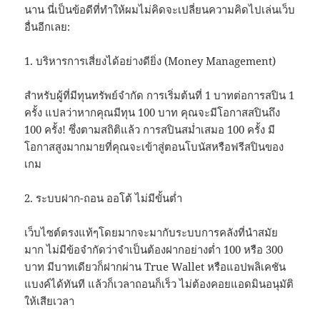
นาน นี่เป็นข้อดีที่ทำให้ผมไม่คิดจะเปลี่ยนความคิดไปเล่นเว็บ
อื่นอีกเลย:
1. บริหารการเสี่ยงได้อย่างดียิ่ง (Money Management)
สำหรับผู้ที่มีทุนทรัพย์จำกัด การเริ่มต้นที่ 1 บาทต่อการสปิน 1
ครั้ง แปลว่าหากคุณมีทุน 100 บาท คุณจะมีโอกาสสปินถึง
100 ครั้ง! ซึ่งตามสถิติแล้ว การสปินสม่ำเสมอ 100 ครั้ง มี
โอกาสสูงมากมายที่คุณจะเข้าสู่ตอนโบนัสหรือฟรีสปินของ
เกม
2. ระบบฝาก-ถอน ออโต้ ไม่มีขั้นต่ำ
เว็บไซต์ตรงแท้ๆโดยมากจะมากับระบบการคลังที่นำสมัย
มาก ไม่มีข้อจำกัดว่าจำเป็นต้องฝากอย่างต่ำ 100 หรือ 300
บาท มีบาทเดียวก็ฝากผ่าน True Wallet หรือแอปพลิเคชัน
แบงค์ได้ทันที แล้วก็เวลาถอนก็เร็ว ไม่ต้องคอยแอดมินอนุมัติ
ให้เสียเวลา