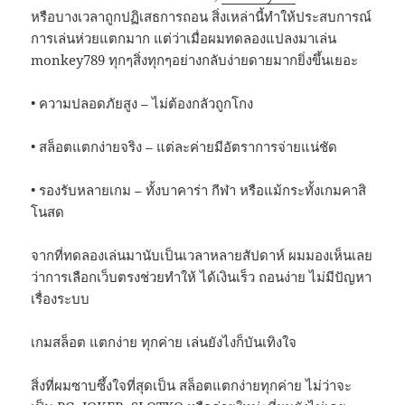
หรือบางเวลาถูกปฏิเสธการถอน สิ่งเหล่านี้ทำให้ประสบการณ์
การเล่นห่วยแตกมาก แต่ว่าเมื่อผมทดลองแปลงมาเล่น
monkey789 ทุกๆสิ่งทุกๆอย่างกลับง่ายดายมากยิ่งขึ้นเยอะ
• ความปลอดภัยสูง – ไม่ต้องกลัวถูกโกง
• สล็อตแตกง่ายจริง – แต่ละค่ายมีอัตราการจ่ายแน่ชัด
• รองรับหลายเกม – ทั้งบาคาร่า กีฬา หรือแม้กระทั้งเกมคาสิ
โนสด
จากที่ทดลองเล่นมานับเป็นเวลาหลายสัปดาห์ ผมมองเห็นเลย
ว่าการเลือกเว็บตรงช่วยทำให้ ได้เงินเร็ว ถอนง่าย ไม่มีปัญหา
เรื่องระบบ
เกมสล็อต แตกง่าย ทุกค่าย เล่นยังไงก็บันเทิงใจ
สิ่งที่ผมซาบซึ้งใจที่สุดเป็น สล็อตแตกง่ายทุกค่าย ไม่ว่าจะ