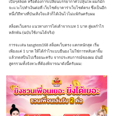
เบื่อๆสล็อต หรือต้องการเปลี่ยนบรรยากาศไปลุ้นไพ่ ผมก็มัก
จะแวะไปทำเงินต่อที่ เว็บไซต์บาคาร่าเว็บไซต์ตรง ซึ่งเป็นอีก
หนึ่งวิถีทางที่บันเทิงใจแล้วก็ได้เงินไวไม่แพ้กันครับผม
สล็อตเว็บตรง แนวทางการไต่เต้าจากเบท 1 บาท สู่ผลกำไร
หลักพัน (ฉบับใช้งานได้จริง)
การจะเล่น tangtem168 สล็อตเว็บตรง แตกหนักสุด เริ่ม
เพียงแค่ 1 บาท ให้ได้กำไรแบบยืนยง ไม่ใช่การหลับตาจิ้ม
แล้วกดสปินไปเรื่อยนะครับ จากประสบการณ์ของผม มันมี
สูตรรวมทั้งจังหวะที่ต้องพิจารณาดังนี้ครับผม: