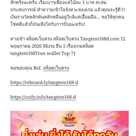
สักครั้งนะครับ เริ่มเบาๆเพียงแค่ไม้ละ 1 บาท สะสม
ประสบการณ์ ทำความเข้าใจจังหวะของเกม แล้วคุณจะรู้ดีว่า
เงินรางวัลหลักพันหลักหมื่นอยู่ใกล้แค่เอื้อมมือ… ขอให้ทุกคน
โชคดีแล้วก็บันเทิงใจกับการปั่นนะครับ!
ทางเข้า สล็อตเว็บตรง สล็อตเว็บตรง Tangtem168d.com 12
พฤษภาคม 2026 Mirta ยืน 1 เรื่องเกมสล็อต
tangtem168True wallet Top 71
ขอขอบคุณ Ref.
สล็อตเว็บตรง
https://rebrand.ly/tangtem168-d
https://cutly.info/tangtem168-d