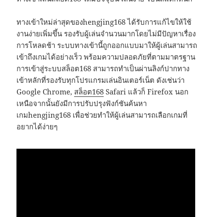
ทางเข้าใหม่ล่าสุดของhengjing168 ได้รับการแก้ไขให้ใช้
งานง่ายเพิ่มขึ้น รองรับผู้เล่นจำนวนมากโดยไม่มีปัญหาเรื่อง
การโหลดช้า ระบบทางเข้านี้ถูกออกแบบมาให้ผู้เล่นสามารถ
เข้าถึงเกมได้อย่างเร็ว พร้อมความปลอดภัยที่ตามมาตรฐาน
การเข้าสู่ระบบสล็อต168 สามารถทำเป็นผ่านลิงก์ปากทาง
เข้าหลักที่รองรับทุกโปรแกรมเล่นอินเตอร์เน็ต ดังเช่นว่า
Google Chrome,
สล็อต168
Safari แล้วก็ Firefox นอก
เหนือจากนั้นยังมีการปรับปรุงฟังก์ชันค้นหา
เกมhengjing168 เพื่อช่วยทำให้ผู้เล่นสามารถเลือกเกมที่
อยากได้ง่ายๆ