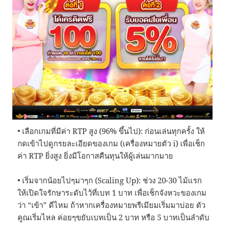
• เลือกเกมที่มีค่า RTP สูง (96% ขึ้นไป): ก่อนเล่นทุกครั้ง ให้
กดเข้าไปดูกรยละเอียดของเกม (เครื่องหมายตัว i) เพื่อเช็ก
ค่า RTP ยิ่งสูง ยิ่งมีโอกาสคืนทุนให้ผู้เล่นมากมาย
• เริ่มจากน้อยไปๆมาๆก (Scaling Up): ช่วง 20-30 ไม้แรก
ให้เปิดใจรักษาระดับไว้ที่เบท 1 บาท เพื่อเช็กจังหวะของเกม
ว่า “เข้า” ดีไหม ถ้าหากเครื่องหมายพรีเมียมเริ่มมาบ่อย ตัว
คูณเริ่มไหล ค่อยๆขยับเบทเป็น 2 บาท หรือ 5 บาทเป็นลำดับ