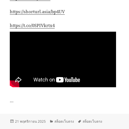
https://shorturl.asia/bp4UV
https://t.co/0SPIVkrtx4
…
เขียน
หมวด
ป้าย
21 พฤศจิกายน 2025
สล็อตเว็บตรง
สล็อตเว็บตรง
เมื่อ
หมู่
กำกับ