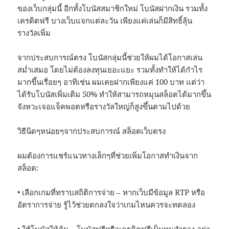
ของเว็บกลุ่มนี้ อีกทั้งโบนัสสมาชิกใหม่ โบนัสฝากเงิน รวมทั้ง
เครดิตฟรี บางเว็บแจกแต่ละวัน เพียงแค่เล่นก็มีสิทธิ์ลุ้น
รางวัลเพิ่ม
จากประสบการณ์ตรง โบนัสกลุ่มนี้ช่วยให้ผมได้โอกาสเล่น
สม่ำเสมอ โดยไม่ต้องลงทุนเยอะแยะ รวมทั้งทำให้ได้กำไร
มากขึ้นเรื่อยๆ อาทิเช่น ผมเคยฝากเพียงแค่ 100 บาท แต่ว่า
ได้รับโบนัสเพิ่มเติม 50% ทำให้สามารถหมุนสล็อตได้มากขึ้น
จังหวะเจอแจ็คพอตหรือรางวัลใหญ่ก็สูงขึ้นตามไปด้วย
วิธีนิดๆหน่อยๆจากประสบการณ์ สล็อตเว็บตรง
ผมต้องการแชร์แนวทางเล็กๆที่ช่วยเพิ่มโอกาสทำเงินจาก
สล็อต:
• เลือกเกมที่ทราบสถิติการจ่าย – หากเว็บมีข้อมูล RTP หรือ
อัตราการจ่าย รู้ไว้ช่วยตกลงใจว่าเกมไหนควรจะทดลอง
• ใช้โบนัสให้คุ้ม – โบนัสฟรีหรือเครดิตฟรีเป็นทุนสำรอง อย่า