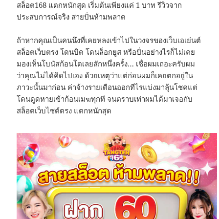
สล็อต168 แตกหนักสุด เริ่มต้นเพียงแค่ 1 บาท รีวิวจาก
ประสบการณ์จริง สายปั่นห้ามพลาด
ถ้าหากคุณเป็นคนนึงที่เคยหลงเข้าไปในวงจรของเว็บเอเย่นต์
สล็อตเว็บตรง โดนบิด โดนล็อกยูส หรือปั่นอย่างไรก็ไม่เคย
มองเห็นโบนัสก้อนโตเลยสักหนึ่งครั้ง… เชื่อผมเถอะครับผม
ว่าคุณไม่ได้คิดไปเอง ด้วยเหตุว่าแต่ก่อนผมก็เคยตกอยู่ใน
ภาวะนั้นมาก่อน ค่าจ้างรายเดือนออกทีไรแบ่งมาลุ้นโชคแต่
โดนดูดหายเข้าก้อนเมฆทุกที จนตราบเท่าผมได้มาเจอกับ
สล็อตเว็บไซต์ตรง แตกหนักสุด