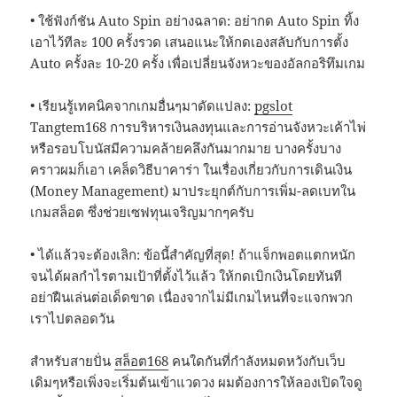
• ใช้ฟังก์ชัน Auto Spin อย่างฉลาด: อย่ากด Auto Spin ทิ้ง
เอาไว้ทีละ 100 ครั้งรวด เสนอแนะให้กดเองสลับกับการตั้ง
Auto ครั้งละ 10-20 ครั้ง เพื่อเปลี่ยนจังหวะของอัลกอริทึมเกม
• เรียนรู้เทคนิคจากเกมอื่นๆมาดัดแปลง:
pgslot
Tangtem168 การบริหารเงินลงทุนและการอ่านจังหวะเค้าไพ่
หรือรอบโบนัสมีความคล้ายคลึงกันมากมาย บางครั้งบาง
คราวผมก็เอา เคล็ดวิธีบาคาร่า ในเรื่องเกี่ยวกับการเดินเงิน
(Money Management) มาประยุกต์กับการเพิ่ม-ลดเบทใน
เกมสล็อต ซึ่งช่วยเซฟทุนเจริญมากๆครับ
• ได้แล้วจะต้องเลิก: ข้อนี้สำคัญที่สุด! ถ้าแจ็กพอตแตกหนัก
จนได้ผลกำไรตามเป้าที่ตั้งไว้แล้ว ให้กดเบิกเงินโดยทันที
อย่าฝืนเล่นต่อเด็ดขาด เนื่องจากไม่มีเกมไหนที่จะแจกพวก
เราไปตลอดวัน
สำหรับสายปั่น
สล็อต168
คนใดกันที่กำลังหมดหวังกับเว็บ
เดิมๆหรือเพิ่งจะเริ่มต้นเข้าแวดวง ผมต้องการให้ลองเปิดใจดู