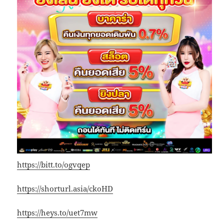
https://bitt.to/ogvqep
https://shorturl.asia/ckoHD
https://heys.to/uet7mw