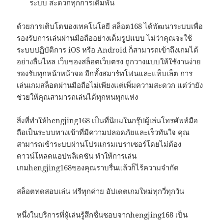
ระบบ สะดวกทุกการเดิมพัน
ด้วยการเติบโตของเทคโนโลยี สล็อต168 ได้พัฒนาระบบเพื่อ
รองรับการเล่นผ่านมือถืออย่างเต็มรูปแบบ ไม่ว่าคุณจะใช้
ระบบปฏิบัติการ iOS หรือ Android ก็สามารถเข้าถึงเกมได้
อย่างลื่นไหล เว็บของสล็อตเว็บตรง ถูกวางแบบให้ใช้งานง่าย
รองรับทุกหน้าหน้าจอ อีกทั้งสมาร์ทโฟนและแท็บเล็ต การ
เล่นเกมสล็อตผ่านมือถือไม่เพียงแต่เพิ่มความสะดวก แต่ว่ายัง
ช่วยให้คุณสามารถเล่นได้ทุกหนทุกแห่ง
สิ่งที่ทำให้hengjing168 เป็นที่นิยมในกรุ๊ปผู้เล่นโทรศัพท์มือ
ถือเป็นระบบทางเข้าที่มีความปลอดภัยและเร็วทันใจ คุณ
สามารถเข้าระบบผ่านโปรแกรมเบราเซอร์โดยไม่ต้อง
ดาวน์โหลดแอปพลิเคชัน ทำให้การเล่น
เกมhengjing168ของคุณราบรื่นแล้วก็ไร้ความจำกัด
สล็อตทดสอบเล่น ฟรีทุกค่าย อัปเดตเกมใหม่ทุกวี่ทุกวัน
หนึ่งในบริการที่ผู้เล่นรู้สึกชื่นชอบจากhengjing168 เป็น