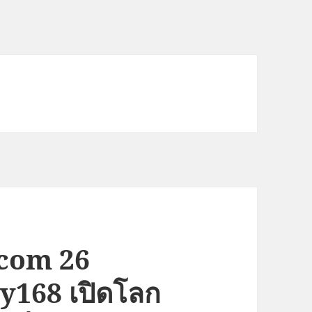
.com 26
y168 เปิดโลก