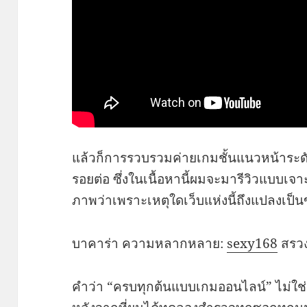
แล้วก็การรวบรวมค่ายเกมชั้นแนวหน้าระดั
รอยต่อ ซึ่งในเนื้อหานี้ผมจะมารีวิวแบบเจาะ
ภาพว่าเพราะเหตุใดเว็บแห่งนี้ถึงแปลงเป็น
บาคาร่า ความหลากหลาย:
sexy168
สรวง
คำว่า “ครบทุกต้นแบบเกมออนไลน์” ไม่ใช่เรื