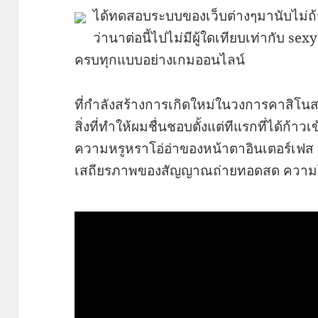
ได้ทดสอบระบบของเว็บต่างๆมานับไม่ถ้ว
ว่านาต่อนี้ไปไม่มีผู้ใดเทียบเท่ากับ se
ครบทุกแบบอย่างเกมออนไลน์
ที่กำลังสร้างการเกิดใหม่ในวงการคาสิโ
สิ่งที่ทำให้ผมชื่นชอบตั้งแต่ทีแรกที่ได้ก้าวเข
ความหรูหราโอ่อ่าของหน้าตาอินเตอร์เฟส แ
เสถียรภาพของสัญญาณถ่ายทอดสด ความโ