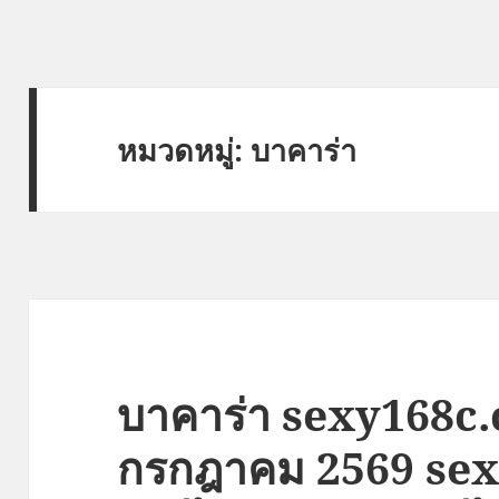
หมวดหมู่:
บาคาร่า
บาคาร่า sexy168c
กรกฎาคม 2569 sex