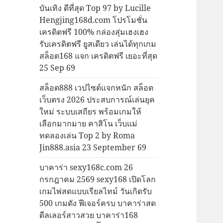
บันเทิง ดีที่สุด Top 97 by Lucille
Hengjing168d.com โปรโมชั่น
เครดิตฟรี 100% กล่องสุ่มเฮงเฮง
รับเครดิตฟรี ยูสเดียว เล่นได้ทุกเกม
สล็อต168 แจก เครดิตฟรี เยอะที่สุด
25 Sep 69
สล็อต888 เวปไซต์แจกหนัก สล็อต
เว็บตรง 2026 ประสบการณ์เล่นยุค
ใหม่ ระบบเสถียร พร้อมเกมให้
เลือกมากมาย คาสิโน เว็บแม่
ทดลองเล่น Top 2 by Roma
Jin888.asia 23 September 69
บาคาร่า sexy168c.com 26
กรกฎาคม 2569 sexy168 เปิดโลก
เกมไพ่สดแบบเรียลไทม์ วันเกิดรับ
500 เกมดัง ฟีเจอร์ครบ บาคาร่าสด
ดีลเลอร์สาวสวย บาคาร่า168