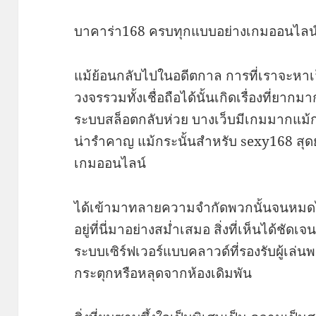
บาคาร่า168 ครบทุกแบบอย่างเกมออนไลน์ 
แม้ย้อนกลับไปในอดีตกาล การที่เราจะหาเว็
วงจรรวมทั้งเชื่อถือได้นั้นเกิดเรื่องที่ยากม
ระบบสล็อตกลับห่วย บางเว็บมีเกมมากแม้
น่ารำคาญ แม้กระนั้นสำหรับ sexy168 สุด
เกมออนไลน์
ได้เข้ามาทลายความจำกัดพวกนั้นจนหมดไป
อยู่ที่นี่มาอย่างสม่ำเสมอ สิ่งที่เห็นได้ชั
ระบบเซิร์ฟเวอร์แบบคลาวด์ที่รองรับผู้เล
กระตุกหรือหลุดจากห้องเดิมพัน